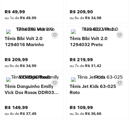
R$
49
,
99
R$
209
,
90
ou
1
x de
R$
49
,
99
ou
6
x de
R$
34
,
98
Tênis Bibi Volt 2.0
Tênis Bibi Volt 2.0
1294016 Marinho
1294032 Preto
R$
209
,
99
R$
219
,
99
ou
6
x de
R$
34
,
99
ou
7
x de
R$
31
,
42
Tênis Danguinho Emilly
Tênis Jet Kids 63-025
Vick Dos Rosas DDR03E
Rato
Rosa
R$
149
,
99
R$
109
,
99
ou
4
x de
R$
37
,
49
ou
3
x de
R$
36
,
66