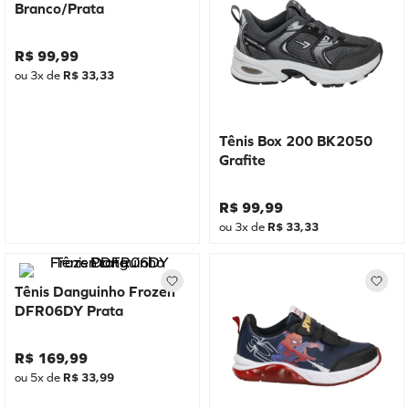
Branco/Prata
R$
99
,
99
ou
3
x de
R$
33
,
33
Tênis Box 200 BK2050
Grafite
R$
99
,
99
ou
3
x de
R$
33
,
33
Tênis Danguinho Frozen
DFR06DY Prata
R$
169
,
99
ou
5
x de
R$
33
,
99