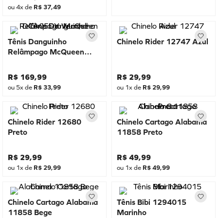
ou
4
x de
R$
37
,
49
Tênis Danguinho
Chinelo Rider 12747 Azul
Relâmpago McQueen
DCA05DY Vermelho
R$
169
,
99
R$
29
,
99
ou
5
x de
R$
33
,
99
ou
1
x de
R$
29
,
99
Chinelo Rider 12680
Chinelo Cartago Alabama
Preto
11858 Preto
R$
29
,
99
R$
49
,
99
ou
1
x de
R$
29
,
99
ou
1
x de
R$
49
,
99
Chinelo Cartago Alabama
Tênis Bibi 1294015
11858 Bege
Marinho