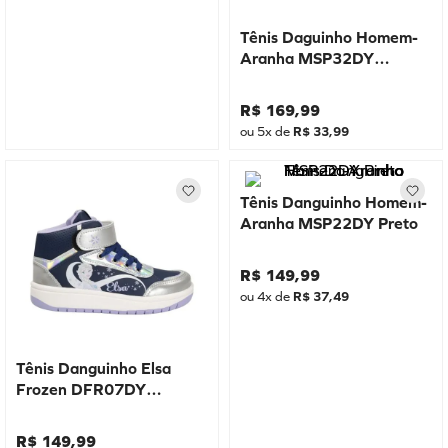
Tênis Daguinho Homem-
Aranha MSP32DY
Marinho
R$
169
,
99
ou
5
x de
R$
33
,
99
Tênis Danguinho Homem-
Aranha MSP22DY Preto
R$
149
,
99
ou
4
x de
R$
37
,
49
Tênis Danguinho Elsa
Frozen DFR07DY
Marinho
R$
149
,
99