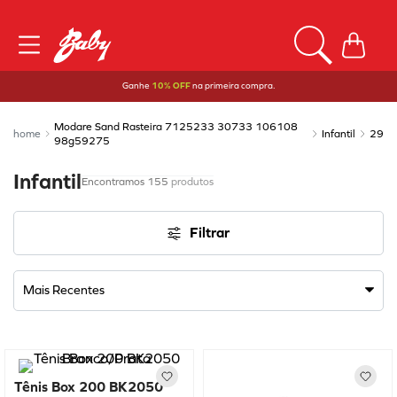
Ganhe
10% OFF
na primeira compra.
Modare Sand Rasteira 7125233 30733 106108
Infantil
29
98g59275
Infantil
155
produtos
Filtrar
Mais Recentes
Tênis Box 200 BK2050