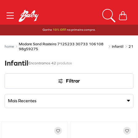
Ganhe
10% OFF
na primeira compra.
Modare Sand Rasteira 7125233 30733 106108
Infantil
21
98g59275
Infantil
42
produtos
Filtrar
Mais Recentes