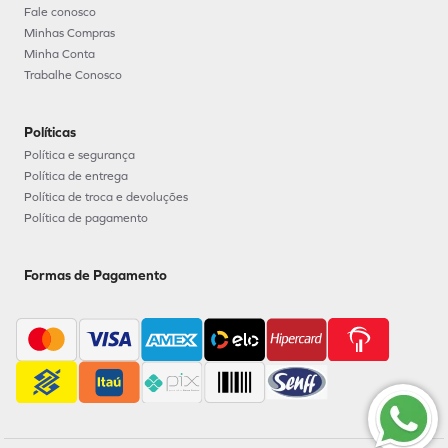
Fale conosco
Minhas Compras
Minha Conta
Trabalhe Conosco
Políticas
Política e segurança
Política de entrega
Política de troca e devoluções
Política de pagamento
Formas de Pagamento