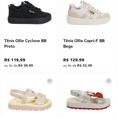
Tênis Ollie Cyclone BB
Tênis Ollie Capri-F BB
Preto
Bege
R$
119
,
99
R$
129
,
99
ou
3
x de
R$
39
,
99
ou
4
x de
R$
32
,
49