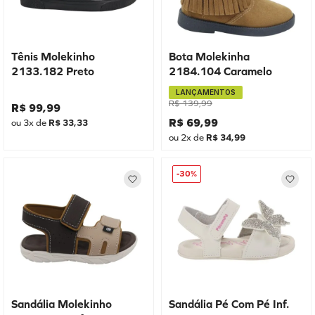
Tênis Molekinho
Bota Molekinha
2133.182 Preto
2184.104 Caramelo
LANÇAMENTOS
R$
139
,
99
R$
99
,
99
R$
69
,
99
ou
3
x de
R$
33
,
33
ou
2
x de
R$
34
,
99
-
30%
Sandália Molekinho
Sandália Pé Com Pé Inf.