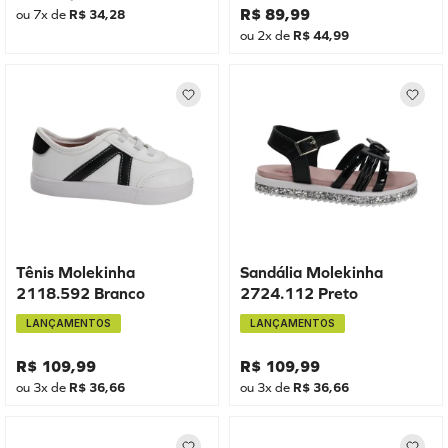
R$
89
,
99
ou
7
x de
R$
34
,
28
ou
2
x de
R$
44
,
99
Tênis Molekinha
Sandália Molekinha
2118.592 Branco
2724.112 Preto
LANÇAMENTOS
LANÇAMENTOS
R$
109
,
99
R$
109
,
99
ou
3
x de
R$
36
,
66
ou
3
x de
R$
36
,
66