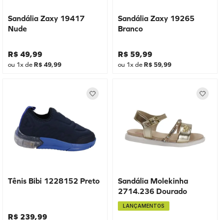
Sandália Zaxy 19417
Sandália Zaxy 19265
Nude
Branco
R$
49
,
99
R$
59
,
99
ou
1
x de
R$
49
,
99
ou
1
x de
R$
59
,
99
Tênis Bibi 1228152 Preto
Sandália Molekinha
2714.236 Dourado
LANÇAMENTOS
R$
239
,
99