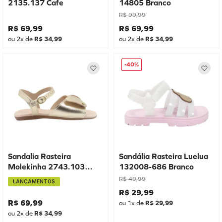
2135.137 Cafe
14805 Branco
R$
99
,
99
R$
69
,
99
R$
69
,
99
ou
2
x de
R$
34
,
99
ou
2
x de
R$
34
,
99
-
40%
Sandalia Rasteira
Sandália Rasteira Luelua
Molekinha 2743.103
132008-686 Branco
Dourado
R$
49
,
99
LANÇAMENTOS
R$
29
,
99
R$
69
,
99
ou
1
x de
R$
29
,
99
ou
2
x de
R$
34
,
99