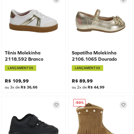
Tênis Molekinha
Sapatilha Molekinha
2118.592 Branco
2106.1065 Dourado
LANÇAMENTOS
LANÇAMENTOS
R$
109
,
99
R$
89
,
99
ou
3
x de
R$
36
,
66
ou
2
x de
R$
44
,
99
-
50%