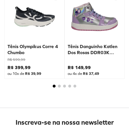
Tênis Olympikus Corre 4
Tênis Danguinho Katlen
Chumbo
Dos Rosas DDR03K
Prata
R$
599
,
99
R$
399
,
99
R$
149
,
99
ou
10
x de
R$
39
,
99
ou
4
x de
R$
37
,
49
Inscreva-se na nossa newsletter