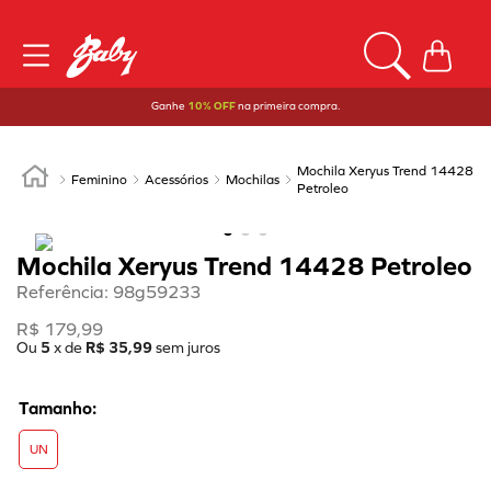
Ganhe
10% OFF
na primeira compra.
Mochila Xeryus Trend 14428
Feminino
Acessórios
Mochilas
Petroleo
Mochila Xeryus Trend 14428 Petroleo
Referência
:
98g59233
R$
179
,
99
Ou
5
x de
R$
35
,
99
sem juros
UN