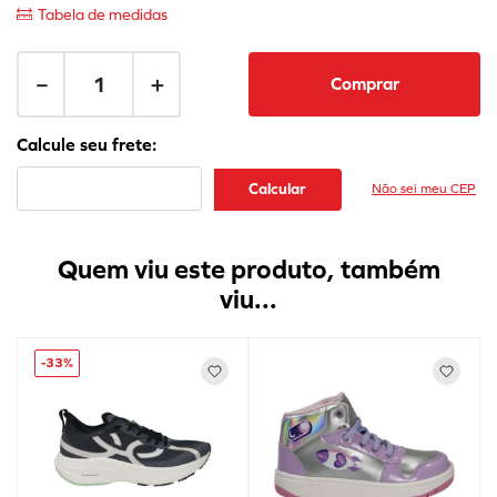
Tabela de medidas
－
＋
Comprar
Não sei meu CEP
Quem viu este produto, também
viu...
-
33%