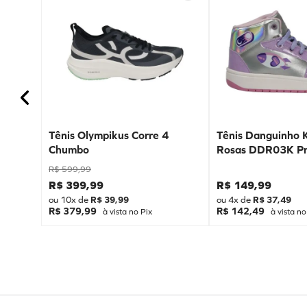
Tênis Olympikus Corre 4
Tênis Danguinho 
Chumbo
Rosas DDR03K Pr
R$
599
,
99
R$
399
,
99
R$
149
,
99
ou
10
x de
R$
39
,
99
ou
4
x de
R$
37
,
49
R$ 379,99
R$ 142,49
à vista no Pix
à vista no