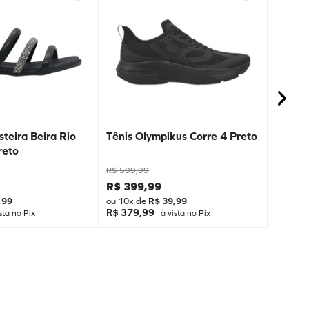
teira Beira Rio
Tênis Olympikus Corre 4 Preto
reto
R$
599
,
99
R$
399
,
99
,
99
ou
10
x de
R$
39
,
99
R$ 379,99
sta no Pix
à vista no Pix