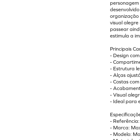
personagem c
desenvolvido
organização 
visual alegre
passear ainda
estimula a i
Principais Ca
- Design com
- Compartime
- Estrutura l
- Alças ajus
- Costas com
- Acabamento
- Visual alegr
- Ideal para 
Especificaçõe
- Referência
- Marca: Ma
- Modelo: Mo