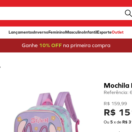
Lançamentos
Inverno
Feminino
Masculino
Infantil
Esporte
Outlet
Ganhe
10% OFF
na primeira compra
o
Mochila
Referência
:
R$
159
,
99
R$ 15
Ou
5
x de
R$
3