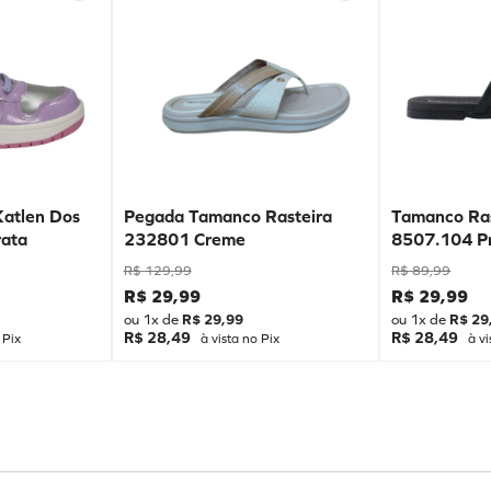
Katlen Dos
Pegada Tamanco Rasteira
Tamanco Ras
ata
232801 Creme
8507.104 P
R$
129
,
99
R$
89
,
99
R$
29
,
99
R$
29
,
99
ou
1
x de
R$
29
,
99
ou
1
x de
R$
29
R$ 28,49
R$ 28,49
 Pix
à vista no Pix
à vi