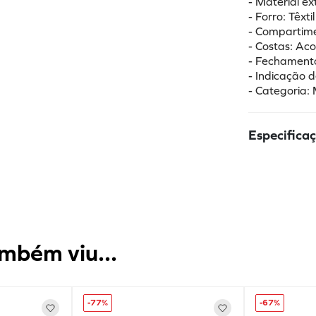
- Material ex
- Forro: Têxtil
- Compartime
- Costas: Ac
- Fechamento
- Indicação d
- Categoria: 
Especifica
mbém viu...
-
77%
-
67%