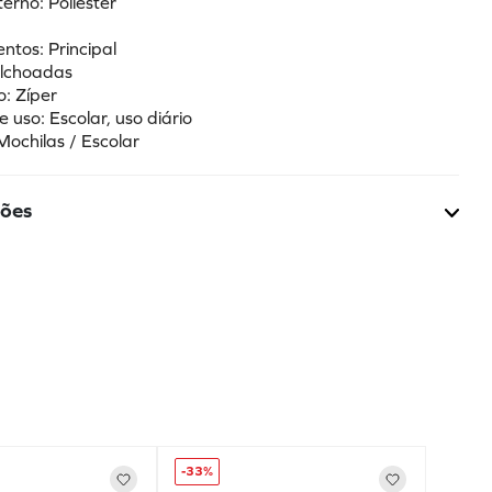
terno: Poliéster
ntos: Principal
olchoadas
: Zíper
e uso: Escolar, uso diário
Mochilas / Escolar
ções
-
33%