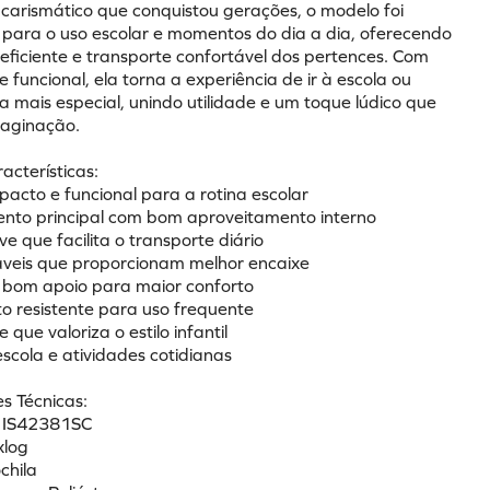
arismático que conquistou gerações, o modelo foi 
 para o uso escolar e momentos do dia a dia, oferecendo 
eficiente e transporte confortável dos pertences. Com 
 e funcional, ela torna a experiência de ir à escola ou 
 mais especial, unindo utilidade e um toque lúdico que 
maginação.
racterísticas:
pacto e funcional para a rotina escolar
nto principal com bom aproveitamento interno
eve que facilita o transporte diário
táveis que proporcionam melhor encaixe
 bom apoio para maior conforto
 resistente para uso frequente
e que valoriza o estilo infantil
escola e atividades cotidianas
s Técnicas:
: IS42381SC
xlog
chila