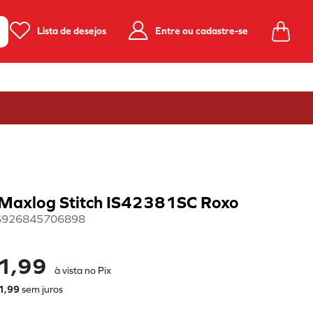
Lista de desejos
Entre ou cadastre-se
 Maxlog Stitch IS42381SC Roxo
6926845706898
1,99
à vista no Pix
1
,
99
sem juros