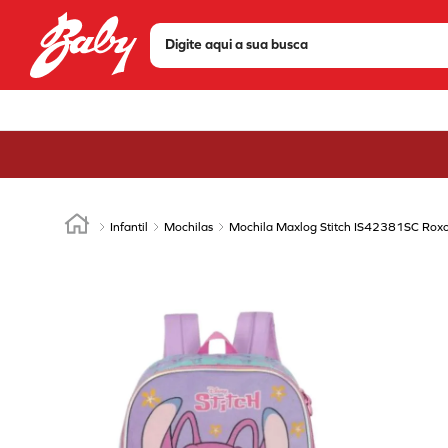
Digite aqui a sua busca
TERMOS MAIS BUSCADOS
1
º
tenis
2
º
sandália
3
º
bota
4
º
olympikus
Infantil
Mochilas
Mochila Maxlog Stitch IS42381SC Rox
5
º
scarpin
6
º
modare
7
º
chuteira
8
º
mizuno
9
º
via marte
10
º
salto