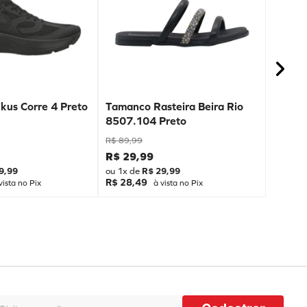
kus Corre 4 Preto
Tamanco Rasteira Beira Rio
8507.104 Preto
R$
89
,
99
R$
29
,
99
9
,
99
ou
1
x de
R$
29
,
99
R$ 28,49
vista no Pix
à vista no Pix