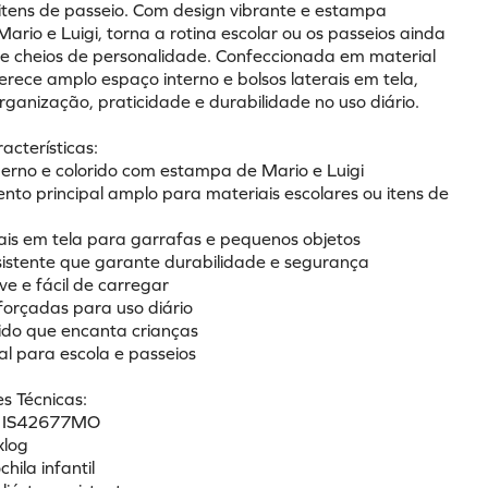
 itens de passeio. Com design vibrante e estampa 
Mario e Luigi, torna a rotina escolar ou os passeios ainda 
 e cheios de personalidade. Confeccionada em material 
ferece amplo espaço interno e bolsos laterais em tela, 
rganização, praticidade e durabilidade no uso diário.
racterísticas:
erno e colorido com estampa de Mario e Luigi
nto principal amplo para materiais escolares ou itens de 
erais em tela para garrafas e pequenos objetos
esistente que garante durabilidade e segurança
eve e fácil de carregar
eforçadas para uso diário
rtido que encanta crianças
deal para escola e passeios
s Técnicas:
a: IS42677MO
xlog
hila infantil