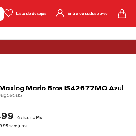
Lista de desejos
Entre ou cadastre-se
 Maxlog Mario Bros IS42677MO Azul
98g59585
,99
à vista no Pix
9
,
99
sem juros