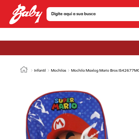
Digite aqui a sua busca
TERMOS MAIS BUSCADOS
1
º
tenis
2
º
sandália
3
º
bota
4
º
olympikus
Infantil
Mochilas
Mochila Maxlog Mario Bros IS42677M
5
º
scarpin
6
º
modare
7
º
chuteira
8
º
mizuno
9
º
via marte
10
º
tênis via marte