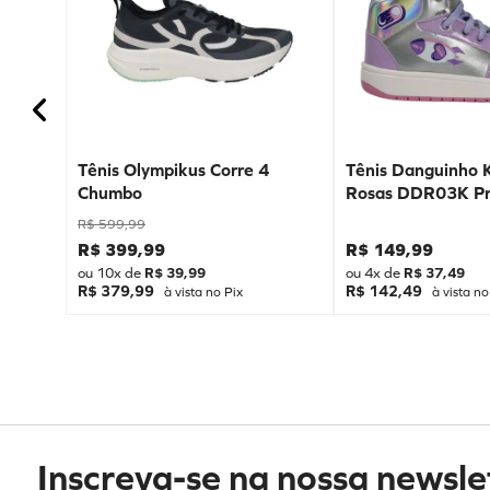
Tênis Olympikus Corre 4
Tênis Danguinho 
Chumbo
Rosas DDR03K Pr
R$
599
,
99
R$
399
,
99
R$
149
,
99
ou
10
x de
R$
39
,
99
ou
4
x de
R$
37
,
49
R$ 379,99
R$ 142,49
à vista no Pix
à vista no
Inscreva-se na nossa newsle