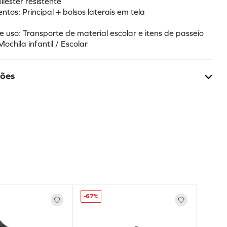
liéster resistente
tos: Principal + bolsos laterais em tela
e uso: Transporte de material escolar e itens de passeio
Mochila infantil / Escolar
ções
-
67%