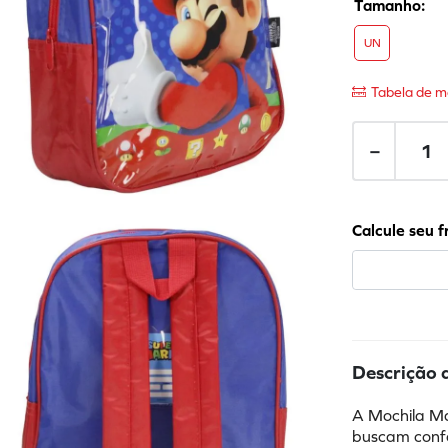
UN
Tabela de m
－
Descrição 
A Mochila Ma
buscam confor