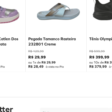
Katlen Dos
Pegada Tamanco Rasteira
Tênis Olympi
ata
232801 Creme
R$
129
,
99
R$
599
,
99
R$
29
,
99
R$
399
,
99
ou
1
x de
R$
29
,
99
ou
10
x de
R$
3
R$ 28,49
R$ 379,99
 Pix
à vista no Pix
à 
tter