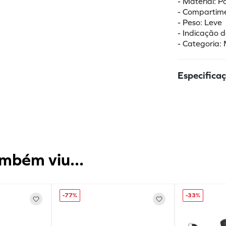
- Material: Po
- Compartimen
- Peso: Leve
- Indicação d
- Categoria: 
Especifica
mbém viu...
-
77%
-
33%