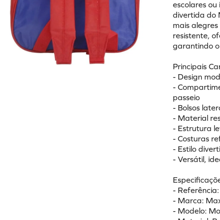
escolares ou
divertida do 
mais alegres
resistente, o
garantindo o
Principais Ca
- Design mod
- Compartime
passeio
- Bolsos lat
- Material r
- Estrutura l
- Costuras r
- Estilo dive
- Versátil, i
Especificaçõe
- Referênci
- Marca: Ma
- Modelo: Moc