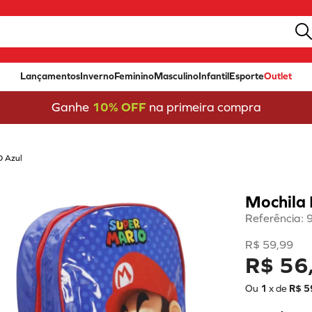
Lançamentos
Inverno
Feminino
Masculino
Infantil
Esporte
Outlet
Ganhe
10% OFF
na primeira compra
O Azul
Mochila
Referência
:
R$
59
,
99
R$ 56
Ou
1
x de
R$
5