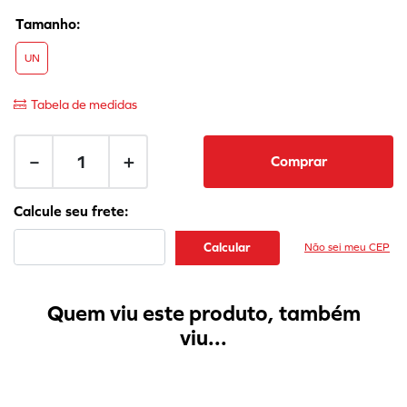
UN
Tabela de medidas
－
＋
Comprar
Não sei meu CEP
Quem viu este produto, também
viu...