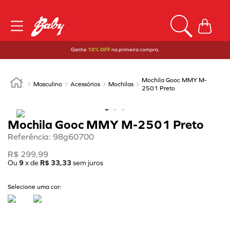
Ganhe
10% OFF
na primeira compra.
Mochila Gooc MMY M-
Masculino
Acessórios
Mochilas
2501 Preto
Mochila Gooc MMY M-2501 Preto
Referência
:
98g60700
R$
299
,
99
Ou
9
x de
R$
33
,
33
sem juros
Selecione uma cor: