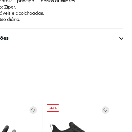
tos: 1 principal + bolsos auxiliares.
: Zíper.
táveis e acolchoadas.
Uso diário.
ções
-
33%