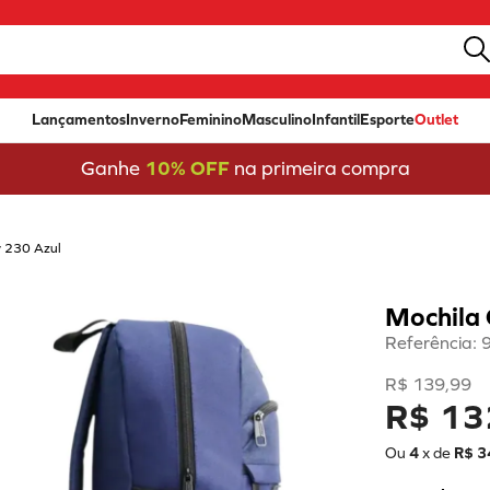
Lançamentos
Inverno
Feminino
Masculino
Infantil
Esporte
Outlet
Ganhe
10% OFF
na primeira compra
y 230 Azul
Mochila 
Referência
:
R$
139
,
99
R$ 13
Ou
4
x de
R$
3