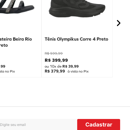
teira Beira Rio
Tênis Olympikus Corre 4 Preto
reto
R$
599
,
99
R$
399
,
99
,
99
ou
10
x de
R$
39
,
99
R$ 379,99
sta no Pix
à vista no Pix
Cadastrar