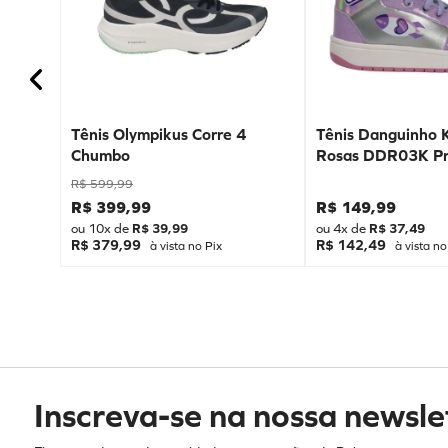
Tênis Olympikus Corre 4
Tênis Danguinho 
Chumbo
Rosas DDR03K Pr
R$
599
,
99
R$
399
,
99
R$
149
,
99
ou
10
x de
R$
39
,
99
ou
4
x de
R$
37
,
49
R$ 379,99
R$ 142,49
à vista no Pix
à vista no
Inscreva-se na nossa newsle