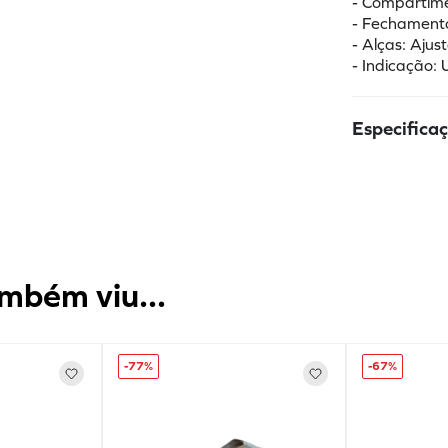
- Compartimen
- Fechamento
- Alças: Ajus
- Indicação: 
Especifica
mbém viu...
-
77%
-
67%