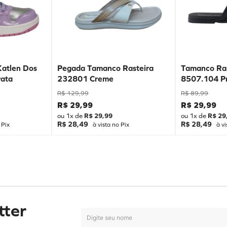
Katlen Dos
Pegada Tamanco Rasteira
Tamanco Ras
ata
232801 Creme
8507.104 P
R$
129
,
99
R$
89
,
99
R$
29
,
99
R$
29
,
99
ou
1
x de
R$
29
,
99
ou
1
x de
R$
29
R$ 28,49
R$ 28,49
 Pix
à vista no Pix
à vi
tter