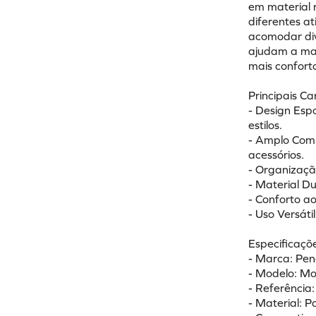
em material 
diferentes a
acomodar dive
ajudam a man
mais confort
Principais Ca
- Design Esp
estilos.
- Amplo Comp
acessórios.
- Organização
- Material Du
- Conforto ao
- Uso Versáti
Especificaçõe
- Marca: Pena
- Modelo: Mo
- Referência:
- Material: Po