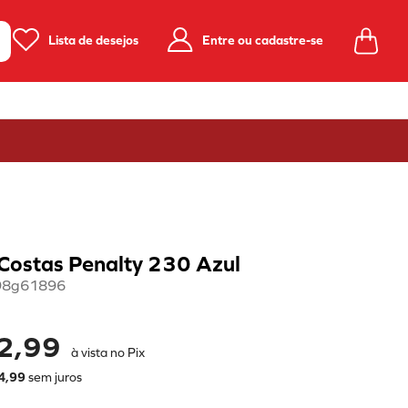
Lista de desejos
Entre ou cadastre-se
Costas Penalty 230 Azul
98g61896
2,99
à vista no Pix
4
,
99
sem juros