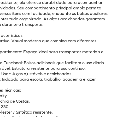
resistente, ela oferece durabilidade para acompanhar 
tividades. Seu compartimento principal amplo permite 
rsos itens com facilidade, enquanto os bolsos auxiliares 
ter tudo organizado. As alças acolchoadas garantem 
o durante o transporte.
racterísticas:
ortivo: Visual moderno que combina com diferentes 
artimento: Espaço ideal para transportar materiais e 
 Funcional: Bolsos adicionais que facilitam o uso diário.
rável: Estrutura resistente para uso contínuo.
 Usar: Alças ajustáveis e acolchoadas.
l: Indicada para escola, trabalho, academia e lazer.
s Técnicas:
lty.
chila de Costas.
 230.
liéster / Sintético resistente.