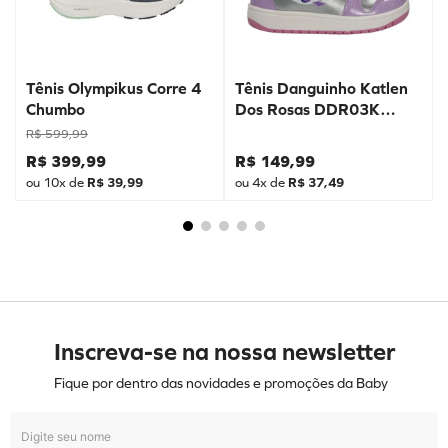
Tênis Olympikus Corre 4
Tênis Danguinho Katlen
Chumbo
Dos Rosas DDR03K
Prata
R$
599
,
99
R$
399
,
99
R$
149
,
99
ou
10
x de
R$
39
,
99
ou
4
x de
R$
37
,
49
Inscreva-se na nossa newsletter
Fique por dentro das novidades e promoções da Baby