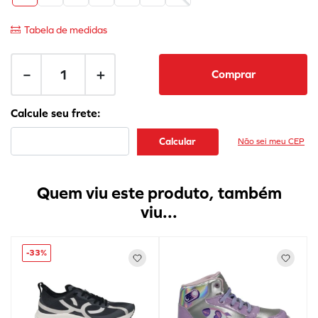
Tabela de medidas
－
＋
Comprar
Não sei meu CEP
Quem viu este produto, também
viu...
-
33%