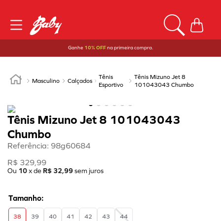
Ganhe
10% OFF
na primeira compra.
Tênis
Tênis Mizuno Jet 8
Masculino
Calçados
Esportivo
101043043 Chumbo
Tênis Mizuno Jet 8 101043043
Chumbo
Referência
:
98g60684
R$
329
,
99
Ou
10
x de
R$
32
,
99
sem juros
38
39
40
41
42
43
44