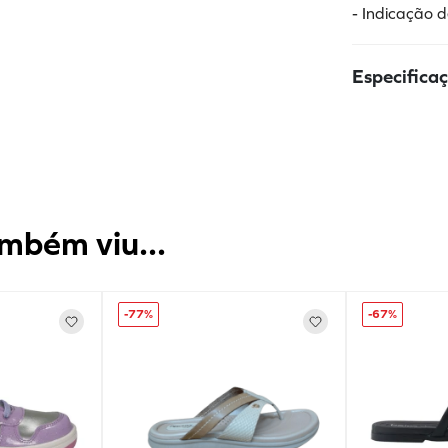
- Indicação 
Especifica
mbém viu...
-
77%
-
67%