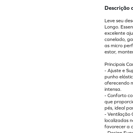
Descrição 
Leve seu des
Longo. Essen
excelente aj
canelado, ga
as micro per
estar, mante
Principais Ca
- Ajuste e Su
punho elásti
oferecendo m
intensa.
- Conforto c
que proporci
pés, ideal pa
- Ventilação
localizadas n
favorecer a c
- Design Fun