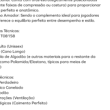
te faixas de compressão ou costura) para proporcionar 
perfeito e anatômico.
o Amador: Sendo o complemento ideal para jogadores 
rece o equilíbrio perfeito entre desempenho e estilo.
s Técnicas:
: T08158
l
lto (Unissex)
o (Cano Longo)
ola de Algodão (e outros materiais para o restante da 
como Poliamida/Elastano, típicos para meias de 
)
Técnicos:
Verdadeiro
tico Canelado
godão
urações (Ventilação)
tégicas (Caimento Perfeito)