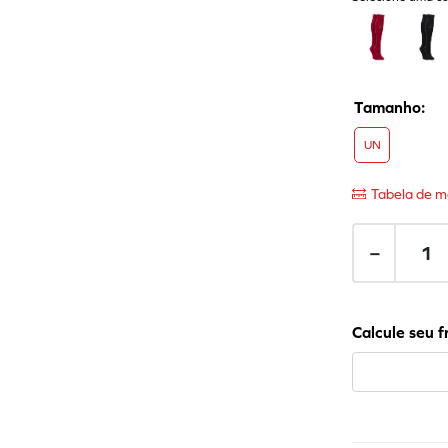
UN
Tabela de m
－