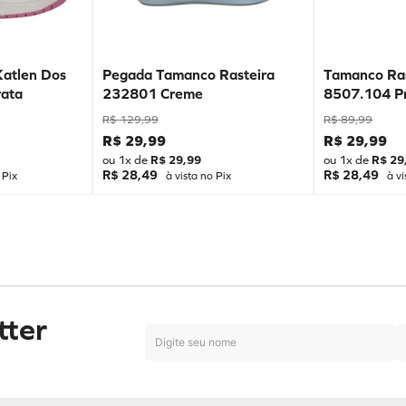
Katlen Dos
Pegada Tamanco Rasteira
Tamanco Ras
ata
232801 Creme
8507.104 P
R$
129
,
99
R$
89
,
99
R$
29
,
99
R$
29
,
99
ou
1
x de
R$
29
,
99
ou
1
x de
R$
29
R$ 28,49
R$ 28,49
 Pix
à vista no Pix
à vi
tter