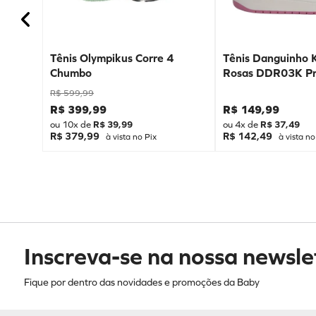
Tênis Olympikus Corre 4
Tênis Danguinho 
Chumbo
Rosas DDR03K Pr
R$
599
,
99
R$
399
,
99
R$
149
,
99
ou
10
x de
R$
39
,
99
ou
4
x de
R$
37
,
49
R$ 379,99
R$ 142,49
à vista no Pix
à vista no
Inscreva-se na nossa newsle
Fique por dentro das novidades e promoções da Baby