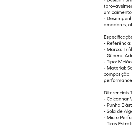
(provavelmen
um caimento 
- Desempenh
amadores, ofe
Especificaçõe
- Referência
- Marca: Trifi
- Gênero: Adu
- Tipo: Meiã
- Material: S
composição, 
performance
Diferenciais 
- Calcanhar 
- Punho Elás
- Sola de Al
- Micro Perf
- Tiras Estra