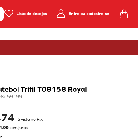
Lista de desejos
Entre ou cadastre-se
tebol Trifil T08158 Royal
98g59199
,74
à vista no Pix
4
,
99
sem juros
r: