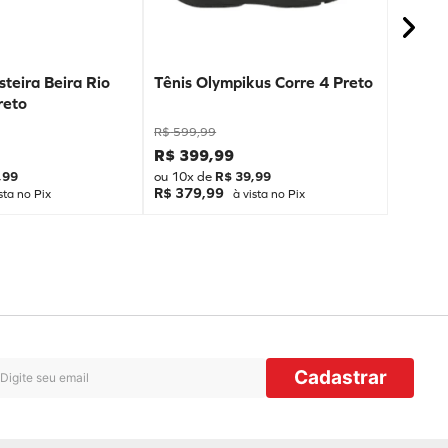
teira Beira Rio
Tênis Olympikus Corre 4 Preto
reto
R$
599
,
99
R$
399
,
99
,
99
ou
10
x de
R$
39
,
99
R$ 379,99
sta no Pix
à vista no Pix
Cadastrar