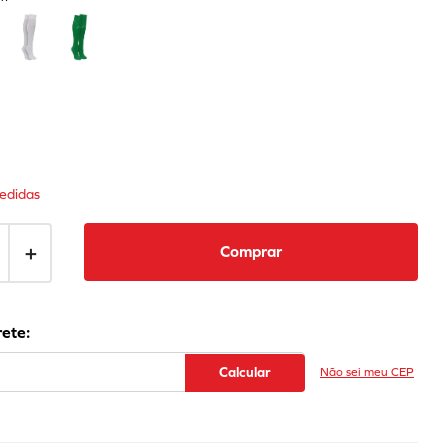
edidas
＋
Comprar
Não sei meu CEP