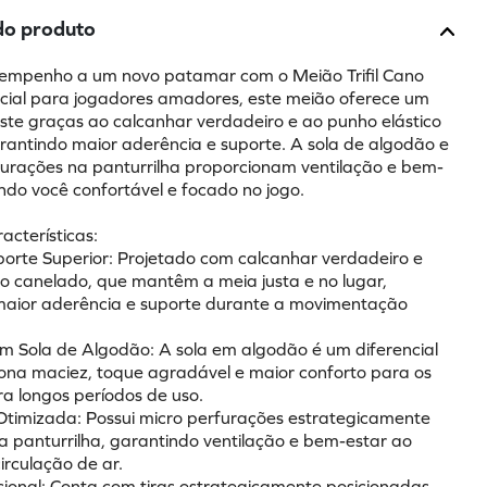
do produto
empenho a um novo patamar com o Meião Trifil Cano 
cial para jogadores amadores, este meião oferece um 
uste graças ao calcanhar verdadeiro e ao punho elástico 
rantindo maior aderência e suporte. A sola de algodão e 
furações na panturrilha proporcionam ventilação e bem-
ndo você confortável e focado no jogo.
racterísticas:
porte Superior: Projetado com calcanhar verdadeiro e 
co canelado, que mantêm a meia justa e no lugar, 
aior aderência e suporte durante a movimentação 
om Sola de Algodão: A sola em algodão é um diferencial 
ona maciez, toque agradável e maior conforto para os 
ra longos períodos de uso.
 Otimizada: Possui micro perfurações estrategicamente 
a panturrilha, garantindo ventilação e bem-estar ao 
irculação de ar.
cional: Conta com tiras estrategicamente posicionadas 