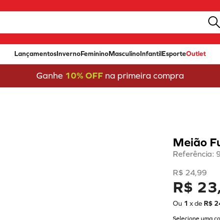
Lançamentos
Inverno
Feminino
Masculino
Infantil
Esporte
Outlet
Ganhe
10% OFF
na primeira compra
Meião Fu
Referência
:
R$
24
,
99
R$ 23
Ou
1
x de
R$
2
Selecione uma co