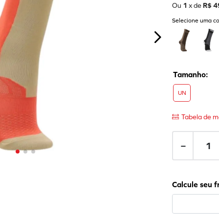
Ou
1
x de
R$
4
Selecione uma co
UN
Tabela de m
－