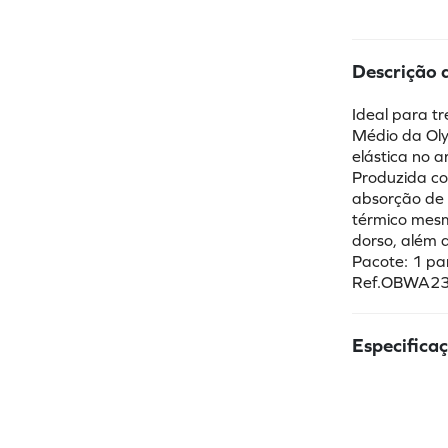
Descrição 
Ideal para tr
Médio da Oly
elástica no a
Produzida com
absorção de 
térmico mesm
dorso, além d
Pacote: 1 pa
Ref.OBWA2
Especifica