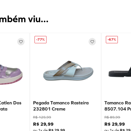
mbém viu...
-
77%
-
67%
Katlen Dos
Pegada Tamanco Rasteira
Tamanco Ras
ata
232801 Creme
8507.104 P
R$
129
,
99
R$
89
,
99
R$
29
,
99
R$
29
,
99
ou
1
x de
R$
29
,
99
ou
1
x de
R$
29