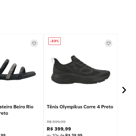
-
33%
teira Beira Rio
Tênis Olympikus Corre 4 Preto
reto
R$
599
,
99
R$
399
,
99
,
99
ou
10
x de
R$
39
,
99