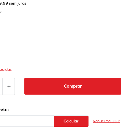
9
,
99
sem juros
r:
edidas
＋
Comprar
Não sei meu CEP