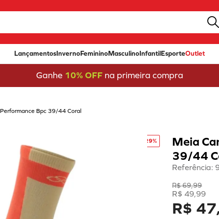
Lançamentos
Inverno
Feminino
Masculino
Infantil
Esporte
Outlet
Ganhe
10% OFF
na primeira compra
 Performance Bpc 39/44 Coral
Meia Ca
-
29%
39/44 C
Referência
:
R$
69
,
99
R$
49
,
99
R$ 47