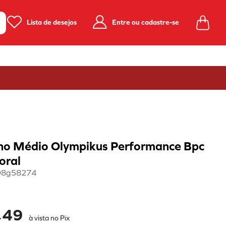
Lista de desejos
Entre ou cadastre-se
no Médio Olympikus Performance Bpc
oral
98g58274
,49
à vista no Pix