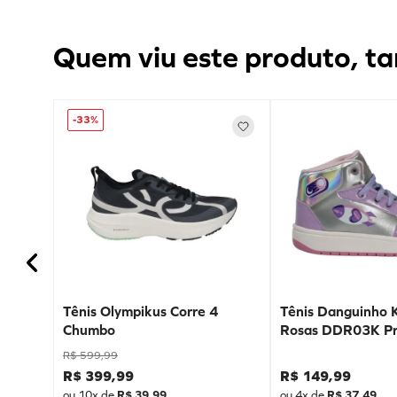
Quem viu este produto, ta
-
33%
Tênis Olympikus Corre 4
Tênis Danguinho 
Chumbo
Rosas DDR03K Pr
R$
599
,
99
R$
399
,
99
R$
149
,
99
ou
10
x de
R$
39
,
99
ou
4
x de
R$
37
,
49