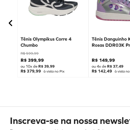
Tênis Olympikus Corre 4
Tênis Danguinho 
Chumbo
Rosas DDR03K Pr
R$
599
,
99
R$
399
,
99
R$
149
,
99
ou
10
x de
R$
39
,
99
ou
4
x de
R$
37
,
49
R$ 379,99
R$ 142,49
à vista no Pix
à vista no
Inscreva-se na nossa newsle