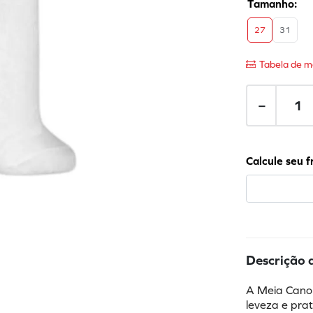
27
31
Tabela de m
－
Descrição 
A Meia Cano I
leveza e prat