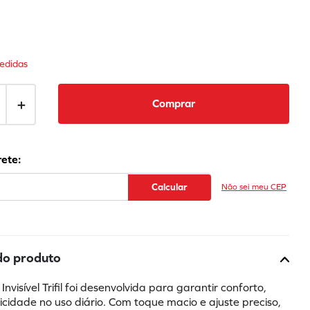
edidas
＋
Comprar
Não sei meu CEP
do produto
nvisível Trifil foi desenvolvida para garantir conforto, 
icidade no uso diário. Com toque macio e ajuste preciso, 