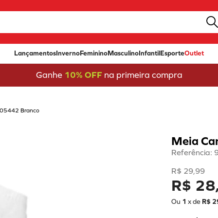
Lançamentos
Inverno
Feminino
Masculino
Infantil
Esporte
Outlet
Ganhe
10% OFF
na primeira compra
l T05442 Branco
Meia Can
Referência
:
R$
29
,
99
R$ 28
Ou
1
x de
R$
2