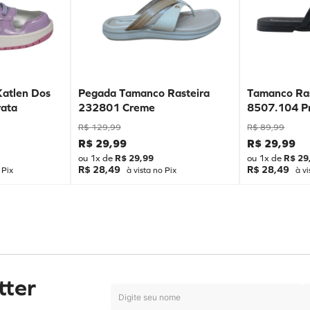
Katlen Dos
Pegada Tamanco Rasteira
Tamanco Ras
ata
232801 Creme
8507.104 P
R$
129
,
99
R$
89
,
99
R$
29
,
99
R$
29
,
99
ou
1
x de
R$
29
,
99
ou
1
x de
R$
29
R$ 28,49
R$ 28,49
 Pix
à vista no Pix
à vi
tter