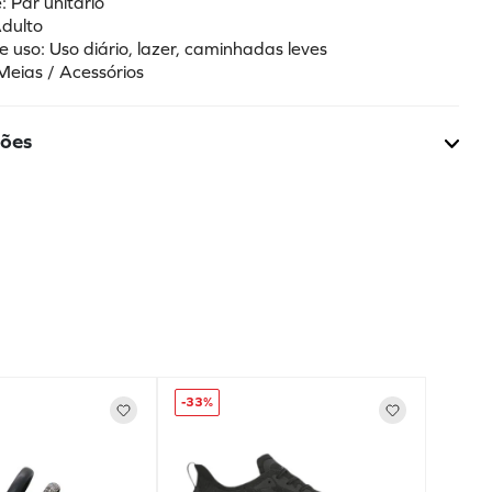
 Par unitário
dulto
e uso: Uso diário, lazer, caminhadas leves
Meias / Acessórios
ções
-
33%