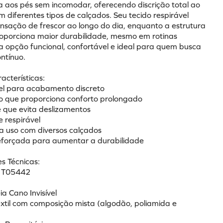
a aos pés sem incomodar, oferecendo discrição total ao 
 diferentes tipos de calçados. Seu tecido respirável 
sação de frescor ao longo do dia, enquanto a estrutura 
oporciona maior durabilidade, mesmo em rotinas 
a opção funcional, confortável e ideal para quem busca 
ntínuo.
racterísticas:
ível para acabamento discreto
o que proporciona conforto prolongado
e que evita deslizamentos
e respirável
ra uso com diversos calçados
reforçada para aumentar a durabilidade
s Técnicas:
: T05442
l
a Cano Invisível
êxtil com composição mista (algodão, poliamida e 