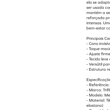
ela se adapt
ser usada com
mantém a sen
reforçada pr
intensas. Um
bem-estar co
Principais Ca
- Cano invis
- Toque maci
- Ajuste firm
- Tecido leve 
- Versátil pa
- Estrutura 
Especificaçõe
- Referência
- Marca: Trifi
- Modelo: Mei
- Material: T
elastano)