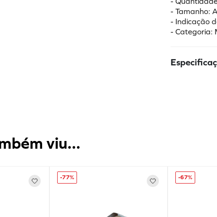
- Quantidade:
- Tamanho: A
- Indicação d
- Categoria: 
Especifica
mbém viu...
-
77%
-
67%