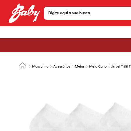
Digite aqui a sua busca
TERMOS MAIS BUSCADOS
1
º
tenis
2
º
sandália
3
º
tênis feminino
4
º
bota
Masculino
Acessórios
Meias
Meia Cano Invisivel Trifi
5
º
olympikus
6
º
tênis masculino
7
º
chuteira
8
º
scarpin
9
º
mizuno
10
º
modare