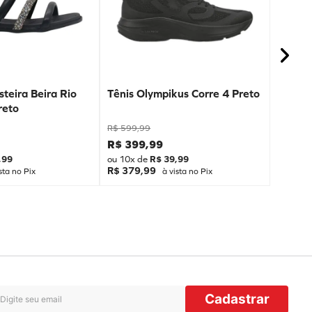
teira Beira Rio
Tênis Olympikus Corre 4 Preto
reto
R$
599
,
99
R$
399
,
99
,
99
ou
10
x de
R$
39
,
99
R$ 379,99
sta no Pix
à vista no Pix
Cadastrar