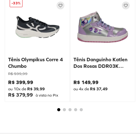
-
33%
Tênis Olympikus Corre 4
Tênis Danguinho Katlen
Chumbo
Dos Rosas DDR03K
Prata
R$
599
,
99
R$
399
,
99
R$
149
,
99
ou
10
x de
R$
39
,
99
ou
4
x de
R$
37
,
49
R$ 379,99
à vista no Pix