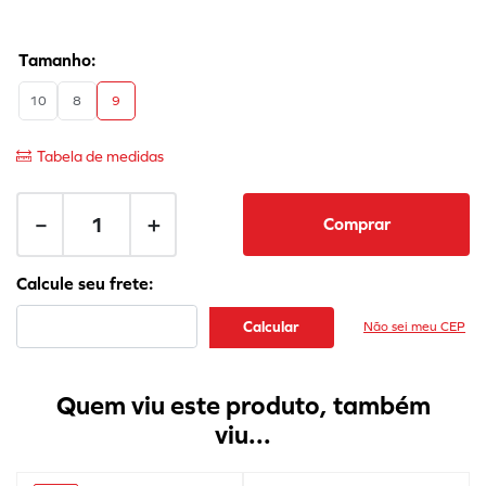
10
8
9
Tabela de medidas
－
＋
Comprar
Não sei meu CEP
Quem viu este produto, também
viu...