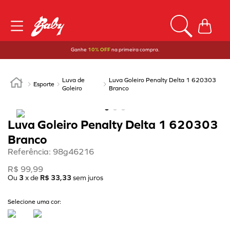
Ganhe
10% OFF
na primeira compra.
Luva de
Luva Goleiro Penalty Delta 1 620303
Esporte
Goleiro
Branco
Luva Goleiro Penalty Delta 1 620303
Branco
Referência
:
98g46216
R$
99
,
99
Ou
3
x de
R$
33
,
33
sem juros
Selecione uma cor: