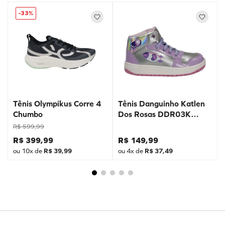
-
33%
Tênis Olympikus Corre 4
Tênis Danguinho Katlen
Chumbo
Dos Rosas DDR03K
Prata
R$
599
,
99
R$
399
,
99
R$
149
,
99
ou
10
x de
R$
39
,
99
ou
4
x de
R$
37
,
49