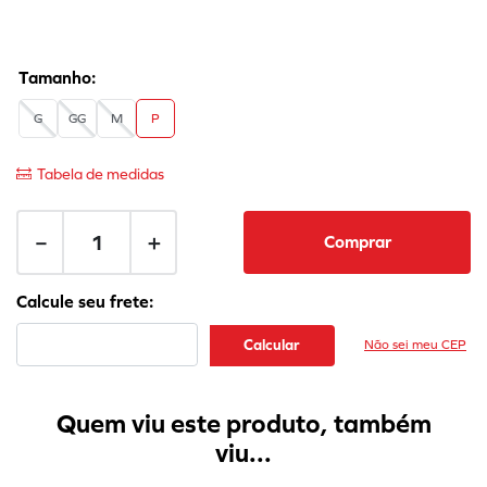
G
GG
M
P
Tabela de medidas
－
＋
Comprar
Não sei meu CEP
Quem viu este produto, também
viu...