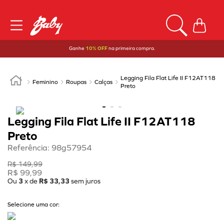
Ganhe
10% OFF
na primeira compra.
Legging Fila Flat Life II F12AT118
Feminino
Roupas
Calças
Preto
Legging Fila Flat Life II F12AT118
Preto
Referência
:
98g57954
R$
149
,
99
R$
99
,
99
Ou
3
x de
R$
33
,
33
sem juros
Selecione uma cor: