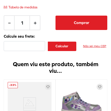
Tabela de medidas
－
＋
Comprar
Não sei meu CEP
Quem viu este produto, também
viu...
-
33%