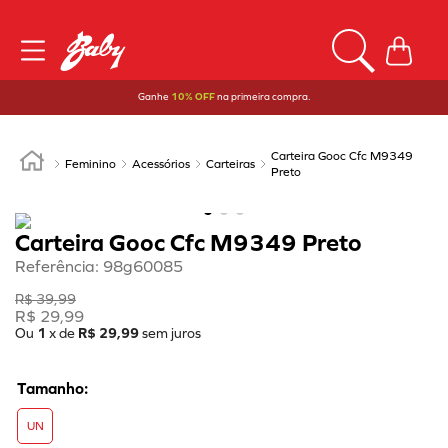
Ganhe
10% OFF
na primeira compra.
Carteira Gooc Cfc M9349
Feminino
Acessórios
Carteiras
Preto
Carteira Gooc Cfc M9349 Preto
Referência
:
98g60085
R$
39
,
99
R$
29
,
99
Ou
1
x de
R$
29
,
99
sem juros
UN