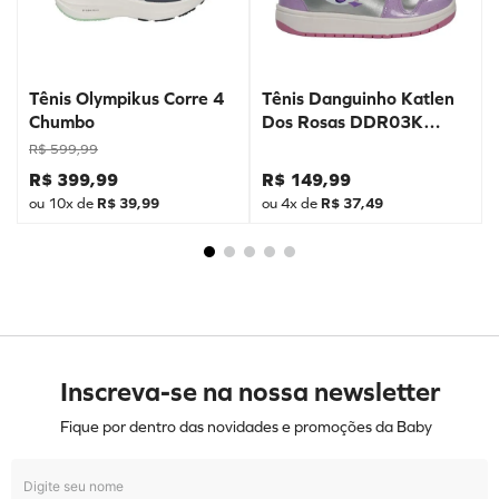
Tênis Olympikus Corre 4
Tênis Danguinho Katlen
Chumbo
Dos Rosas DDR03K
Prata
R$
599
,
99
R$
399
,
99
R$
149
,
99
ou
10
x de
R$
39
,
99
ou
4
x de
R$
37
,
49
Inscreva-se na nossa newsletter
Fique por dentro das novidades e promoções da Baby