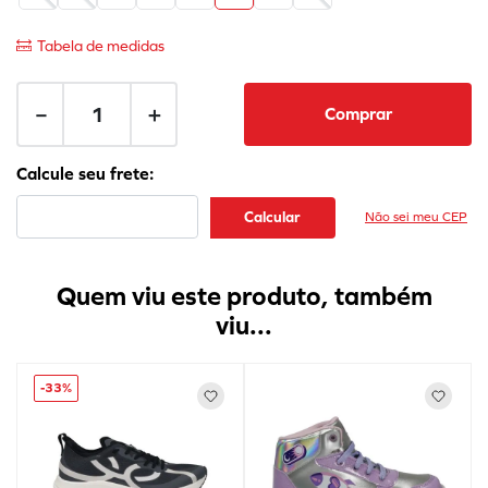
Tabela de medidas
－
＋
Comprar
Não sei meu CEP
Quem viu este produto, também
viu...
-
33%