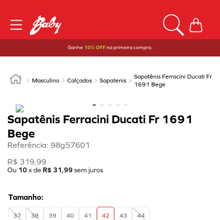
Ganhe
10% OFF
na primeira compra.
Sapatênis Ferracini Ducati Fr
Masculino
Calçados
Sapatenis
1691 Bege
Sapatênis Ferracini Ducati Fr 1691
Bege
Referência
:
98g57601
R$
319
,
99
Ou
10
x de
R$
31
,
99
sem juros
37
38
39
40
41
42
43
44