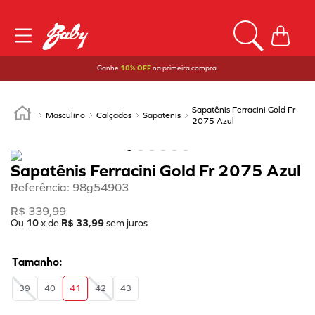
Ganhe
10% OFF
na primeira compra.
Sapatênis Ferracini Gold Fr
Masculino
Calçados
Sapatenis
2075 Azul
Sapatênis Ferracini Gold Fr 2075 Azul
Referência
:
98g54903
R$
339
,
99
Ou
10
x de
R$
33
,
99
sem juros
39
40
41
42
43