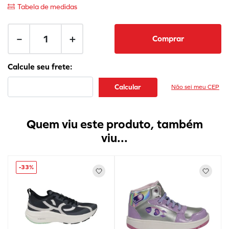
Tabela de medidas
－
＋
Comprar
Não sei meu CEP
Quem viu este produto, também
viu...
-
33%