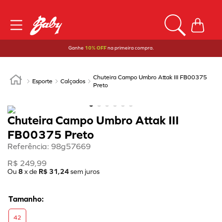
Ganhe
10% OFF
na primeira compra.
Chuteira Campo Umbro Attak III FB00375
Esporte
Calçados
Preto
Chuteira Campo Umbro Attak III
FB00375 Preto
Referência
:
98g57669
R$
249
,
99
Ou
8
x de
R$
31
,
24
sem juros
42