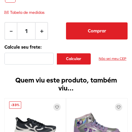
Tabela de medidas
－
＋
Comprar
Não sei meu CEP
Quem viu este produto, também
viu...
-
33%