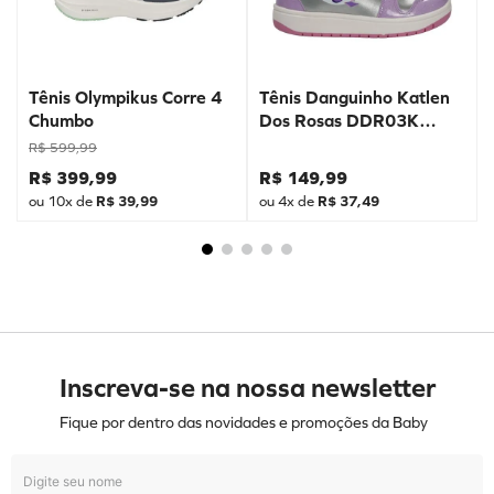
Tênis Olympikus Corre 4
Tênis Danguinho Katlen
Chumbo
Dos Rosas DDR03K
Prata
R$
599
,
99
R$
399
,
99
R$
149
,
99
ou
10
x de
R$
39
,
99
ou
4
x de
R$
37
,
49
Inscreva-se na nossa newsletter
Fique por dentro das novidades e promoções da Baby