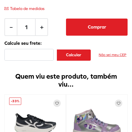
Tabela de medidas
－
＋
Comprar
Não sei meu CEP
Quem viu este produto, também
viu...
-
33%