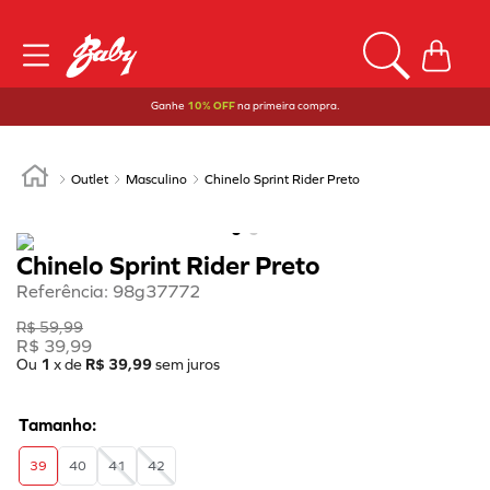
Ganhe
10% OFF
na primeira compra.
Outlet
Masculino
Chinelo Sprint Rider Preto
Chinelo Sprint Rider Preto
Referência
:
98g37772
R$
59
,
99
R$
39
,
99
Ou
1
x de
R$
39
,
99
sem juros
39
40
41
42