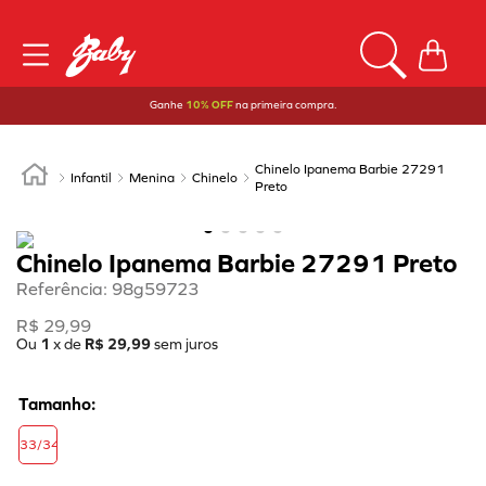
Ganhe
10% OFF
na primeira compra.
Chinelo Ipanema Barbie 27291
Infantil
Menina
Chinelo
Preto
Chinelo Ipanema Barbie 27291 Preto
Referência
:
98g59723
R$
29
,
99
Ou
1
x de
R$
29
,
99
sem juros
33/34