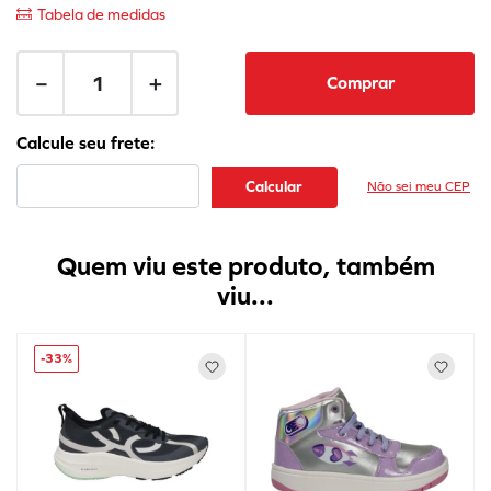
Tabela de medidas
－
＋
Comprar
Não sei meu CEP
Quem viu este produto, também
viu...
-
33%