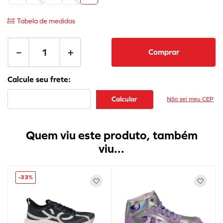
Tabela de medidas
－
＋
Comprar
Não sei meu CEP
Quem viu este produto, também
viu...
-
33%