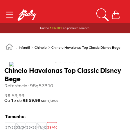
Ganhe
10% OFF
na primeira compra.
Infantil
Chinelo
Chinelo Havaianas Top Classic Disney Bege
Chinelo Havaianas Top Classic Disney
Bege
Referência
:
98g57810
R$
59
,
99
Ou
1
x de
R$
59
,
99
sem juros
37/38
33/34
35/36
41/42
39/40