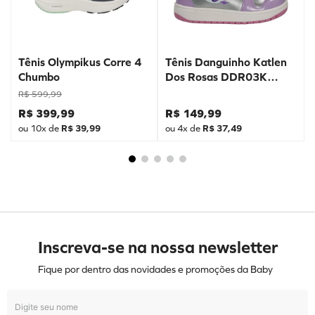
Tênis Olympikus Corre 4
Tênis Danguinho Katlen
Chumbo
Dos Rosas DDR03K
Prata
R$
599
,
99
R$
399
,
99
R$
149
,
99
ou
10
x de
R$
39
,
99
ou
4
x de
R$
37
,
49
Inscreva-se na nossa newsletter
Fique por dentro das novidades e promoções da Baby