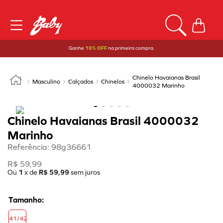
Ganhe
10% OFF
na primeira compra.
Chinelo Havaianas Brasil
Masculino
Calçados
Chinelos
4000032 Marinho
Chinelo Havaianas Brasil 4000032
Marinho
Referência
:
98g36661
R$
59
,
99
Ou
1
x de
R$
59
,
99
sem juros
41/42