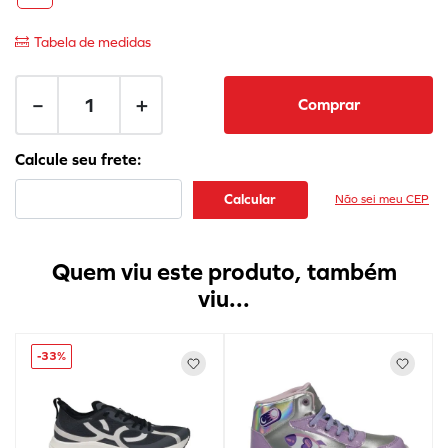
Tabela de medidas
－
＋
Comprar
Não sei meu CEP
Quem viu este produto, também
viu...
-
33%