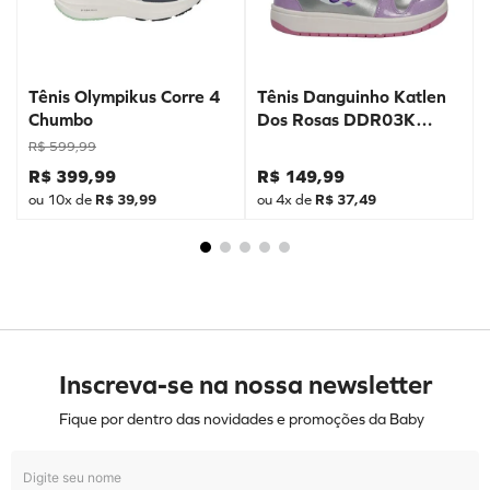
Tênis Olympikus Corre 4
Tênis Danguinho Katlen
Chumbo
Dos Rosas DDR03K
Prata
R$
599
,
99
R$
399
,
99
R$
149
,
99
ou
10
x de
R$
39
,
99
ou
4
x de
R$
37
,
49
Inscreva-se na nossa newsletter
Fique por dentro das novidades e promoções da Baby