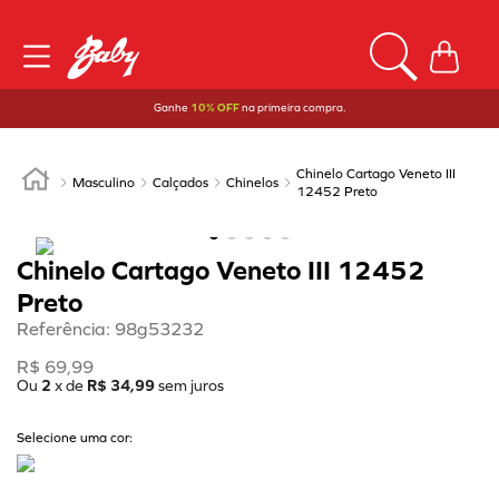
Ganhe
10% OFF
na primeira compra.
Chinelo Cartago Veneto III
Masculino
Calçados
Chinelos
12452 Preto
Chinelo Cartago Veneto III 12452
Preto
Referência
:
98g53232
R$
69
,
99
Ou
2
x de
R$
34
,
99
sem juros
Selecione uma cor: