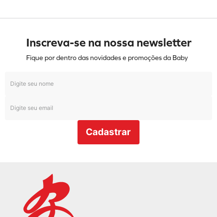
-
33%
Tênis Danguinho Katlen
Dos Rosas DDR03K
Prata
R$
149
,
99
ou
4
x de
R$
37
,
49
Tênis Olympikus Corre 4
Chumbo
R$
599
,
99
R$
399
,
99
ou
10
x de
R$
39
,
99