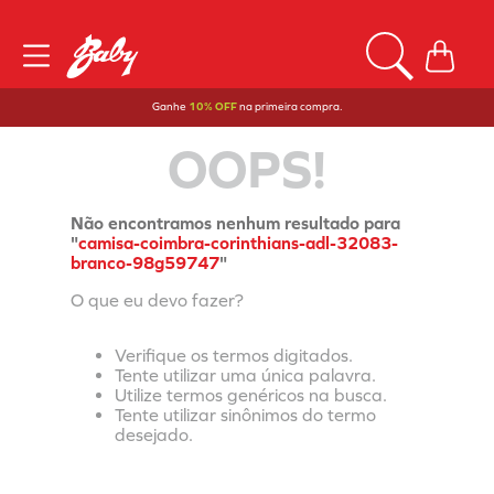
Ganhe
10% OFF
na primeira compra.
OOPS!
Não encontramos nenhum resultado para
"
camisa-coimbra-corinthians-adl-32083-
branco-98g59747
"
O que eu devo fazer?
Verifique os termos digitados.
Tente utilizar uma única palavra.
Utilize termos genéricos na busca.
Tente utilizar sinônimos do termo
desejado.