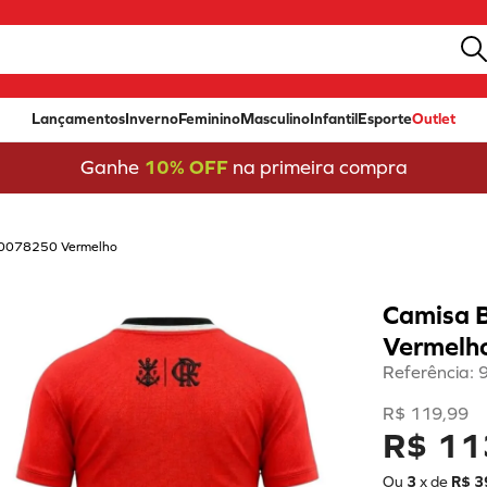
Lançamentos
Inverno
Feminino
Masculino
Infantil
Esporte
Outlet
Ganhe
10% OFF
na primeira compra
 10078250 Vermelho
Camisa 
Vermelh
Referência
:
R$
119
,
99
R$ 11
Ou
3
x de
R$
3