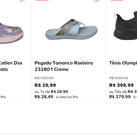
Katlen Dos
Pegada Tamanco Rasteira
Tênis Olympi
ata
232801 Creme
R$
129
,
99
R$
599
,
99
R$
29
,
99
R$
399
,
99
ou
1
x de
R$
29
,
99
ou
10
x de
R$
3
R$ 28,49
R$ 379,99
 Pix
à vista no Pix
à 