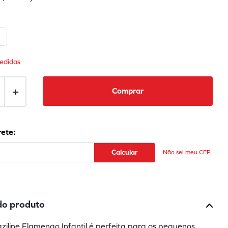
8
edidas
＋
Comprar
Não sei meu CEP
do produto
ziline Flamengo Infantil é perfeita para os pequenos 