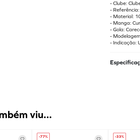
- Clube: Clu
- Referência
- Material: 1
- Manga: Cur
- Gola: Carec
- Modelagem: 
- Indicação: 
Especifica
mbém viu...
-
77%
-
33%