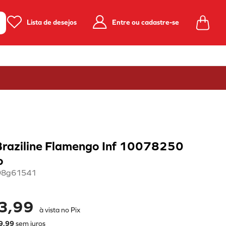
Lista de desejos
Entre ou cadastre-se
Braziline Flamengo Inf 10078250
o
98g61541
3,99
à vista no Pix
9
,
99
sem juros