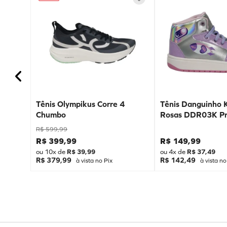
Tênis Olympikus Corre 4
Tênis Danguinho 
Chumbo
Rosas DDR03K Pr
R$
599
,
99
R$
399
,
99
R$
149
,
99
ou
10
x de
R$
39
,
99
ou
4
x de
R$
37
,
49
R$ 379,99
R$ 142,49
à vista no Pix
à vista no