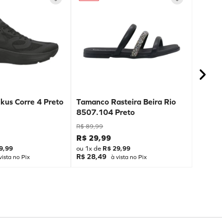
kus Corre 4 Preto
Tamanco Rasteira Beira Rio
8507.104 Preto
R$
89
,
99
R$
29
,
99
9
,
99
ou
1
x de
R$
29
,
99
R$ 28,49
vista no Pix
à vista no Pix