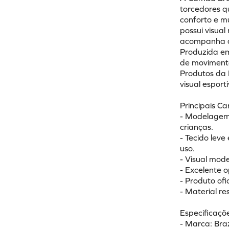
torcedores 
conforto e mu
possui visua
acompanha a 
Produzida em
de movimento
Produtos da 
visual esport
Principais Ca
- Modelagem 
crianças.
- Tecido leve
uso.
- Visual mod
- Excelente o
- Produto ofi
- Material re
Especificaçõe
- Marca: Braz