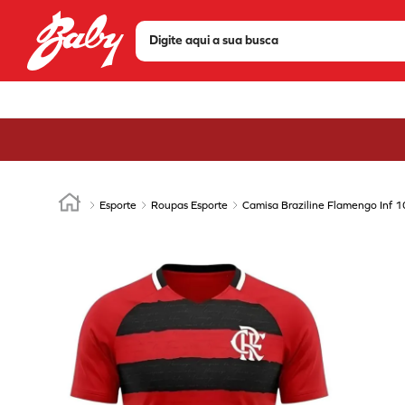
Digite aqui a sua busca
TERMOS MAIS BUSCADOS
1
º
tenis
2
º
sandália
3
º
bota
4
º
olympikus
Esporte
Roupas Esporte
Camisa Braziline Flamengo Inf
5
º
scarpin
6
º
modare
7
º
chuteira
8
º
mizuno
9
º
via marte
10
º
tênis via marte