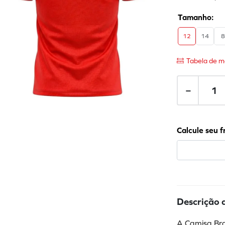
12
14
Tabela de m
－
Descrição 
A Camisa Bra