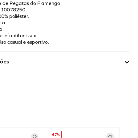
be de Regatas do Flamengo
: 10078250.
00% poliéster.
ta.
a.
Infantil unissex.
Uso casual e esportivo.
ções
-
67%