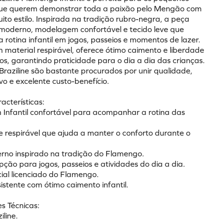
que querem demonstrar toda a paixão pelo Mengão com 
ito estilo. Inspirada na tradição rubro-negra, a peça 
l moderno, modelagem confortável e tecido leve que 
rotina infantil em jogos, passeios e momentos de lazer. 
 material respirável, oferece ótimo caimento e liberdade 
s, garantindo praticidade para o dia a dia das crianças. 
Braziline são bastante procurados por unir qualidade, 
ivo e excelente custo-benefício.
racterísticas:
Infantil confortável para acompanhar a rotina das 
 e respirável que ajuda a manter o conforto durante o 
erno inspirado na tradição do Flamengo.
pção para jogos, passeios e atividades do dia a dia.
cial licenciado do Flamengo.
sistente com ótimo caimento infantil.
s Técnicas:
iline.