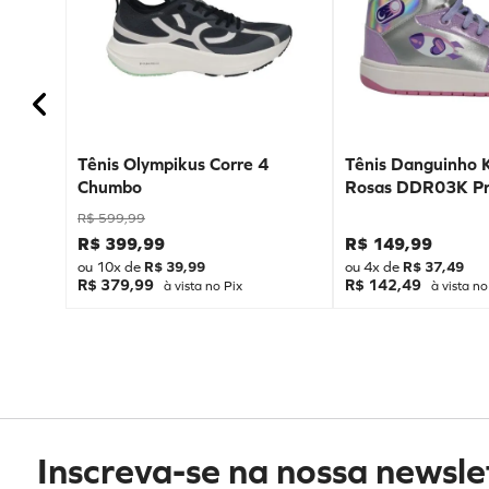
Tênis Olympikus Corre 4
Tênis Danguinho 
Chumbo
Rosas DDR03K Pr
R$
599
,
99
R$
399
,
99
R$
149
,
99
ou
10
x de
R$
39
,
99
ou
4
x de
R$
37
,
49
R$ 379,99
R$ 142,49
à vista no Pix
à vista no
Inscreva-se na nossa newsle