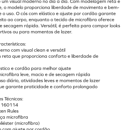
e um visual moderno no dia a dia. Com modelagem reta e 
e, o modelo proporciona liberdade de movimento e bem-
 o uso. O cós com elástico e ajuste por cordão garante 
ito ao corpo, enquanto o tecido de microfibra oferece 
e secagem rápida. Versátil, é perfeita para compor looks 
ortivos ou para momentos de lazer.
racterísticas:
rno com visual clean e versátil 
reta que proporciona conforto e liberdade de 
stico e cordão para melhor ajuste 
microfibra leve, macio e de secagem rápida 
uso diário, atividades leves e momentos de lazer 
que garante praticidade e conforto prolongado 
s Técnicas:
: 160114 
ken Rules 
ça microfibra 
liéster (microfibra) 
co com ajuste por cordão 