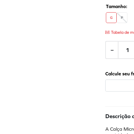
G
P
Tabela de m
－
Descrição 
A Calça Micr