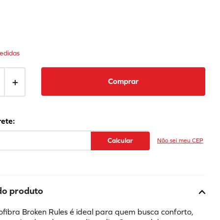
edidas
＋
Comprar
Não sei meu CEP
do produto
ofibra Broken Rules é ideal para quem busca conforto, 