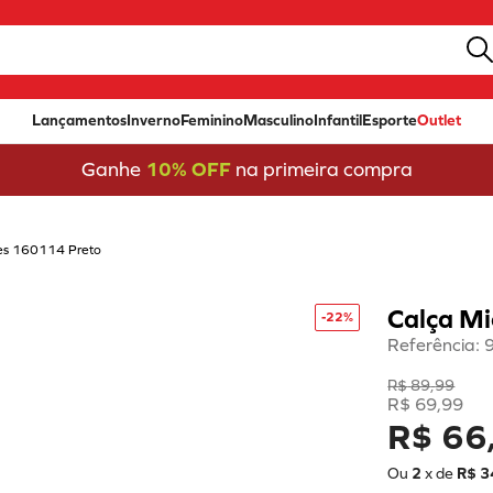
Lançamentos
Inverno
Feminino
Masculino
Infantil
Esporte
Outlet
Ganhe
10% OFF
na primeira compra
les 160114 Preto
Calça Mi
-
22%
Referência
:
R$
89
,
99
R$
69
,
99
R$ 66
Ou
2
x de
R$
3