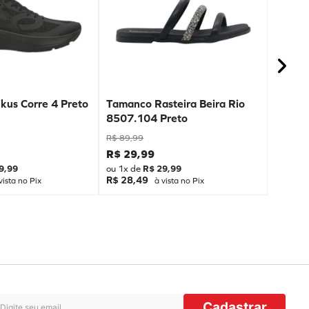
kus Corre 4 Preto
Tamanco Rasteira Beira Rio
8507.104 Preto
R$
89
,
99
R$
29
,
99
9
,
99
ou
1
x de
R$
29
,
99
R$ 28,49
vista no Pix
à vista no Pix
Cadastrar