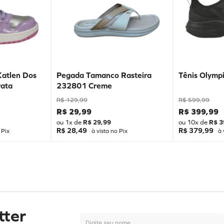
Katlen Dos
Pegada Tamanco Rasteira
Tênis Olympi
ata
232801 Creme
R$
129
,
99
R$
599
,
99
R$
29
,
99
R$
399
,
99
ou
1
x de
R$
29
,
99
ou
10
x de
R$
3
R$ 28,49
R$ 379,99
 Pix
à vista no Pix
à 
tter