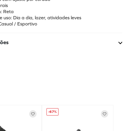
rais 
: Reta 
e uso: Dia a dia, lazer, atividades leves 
Casual / Esportivo
ções
-
67%