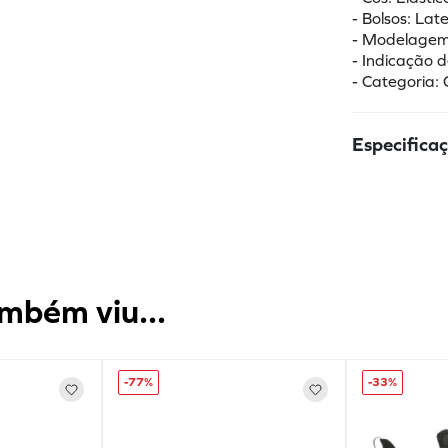
- Bolsos: Late
- Modelagem
- Indicação d
- Categoria: 
Especifica
mbém viu...
-
77%
-
33%