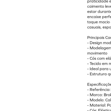
praticidade 
caimento lev
estar durante
encaixe perfe
toque macio 
casuais, esp
Principais Ca
- Design mode
- Modelagem 
movimento 
- Cós com elá
- Tecido em 
- Ideal para 
- Estrutura 
Especificaçõe
- Referência
- Marca: Bro
- Modelo: Cal
- Material: Po
- Cós: Elásti