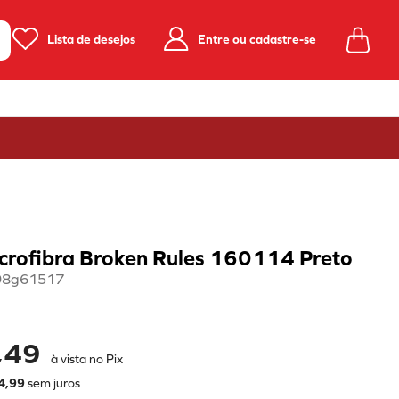
Lista de desejos
Entre ou cadastre-se
crofibra Broken Rules 160114 Preto
98g61517
,49
à vista no Pix
4
,
99
sem juros