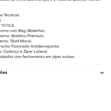
s Técnicas:
.
: 1510.6.
turno com Bag (Bolsinha).
terno: Sintético Premium.
terno: Têxtil Macio.
rracha Tratorada Antiderrapante.
: Cadarço e Zíper Lateral.
 Bolsinha com fechamento em zíper inclusa.
ções