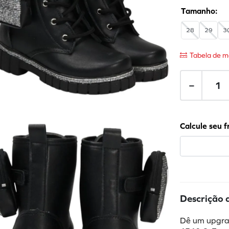
28
29
3
Tabela de m
－
Descrição 
Dê um upgrad