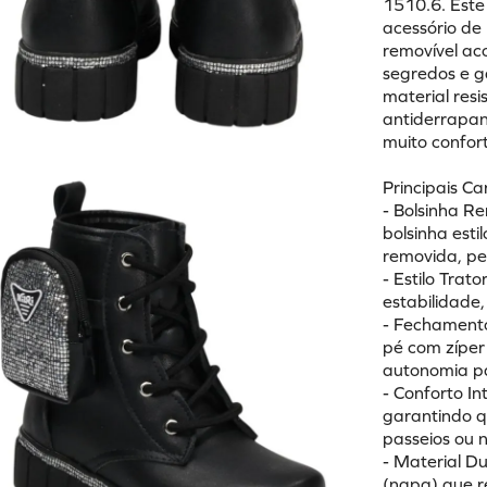
1510.6. Este
acessório de
removível ac
segredos e g
material resi
antiderrapan
muito confort
Principais Ca
- Bolsinha R
bolsinha esti
removida, pe
- Estilo Tra
estabilidade,
- Fechamento
pé com zíper 
autonomia pa
- Conforto In
garantindo q
passeios ou n
- Material D
(napa) que re