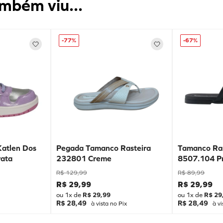
mbém viu...
-
77%
-
67%
Katlen Dos
Pegada Tamanco Rasteira
Tamanco Ras
ata
232801 Creme
8507.104 P
R$
129
,
99
R$
89
,
99
R$
29
,
99
R$
29
,
99
ou
1
x de
R$
29
,
99
ou
1
x de
R$
29
R$ 28,49
R$ 28,49
à vista no Pix
à vi