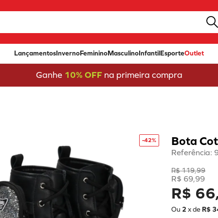
Lançamentos
Inverno
Feminino
Masculino
Infantil
Esporte
Outlet
Ganhe
10% OFF
na primeira compra
Bota Cot
-
42%
Referência
:
R$
119
,
99
R$
69
,
99
R$ 66
Ou
2
x de
R$
3