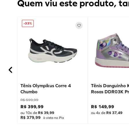
Quem viu este produto, ta
-
33%
Tênis Olympikus Corre 4
Tênis Danguinho 
Chumbo
Rosas DDR03K Pr
R$
599
,
99
R$
399
,
99
R$
149
,
99
ou
10
x de
R$
39
,
99
ou
4
x de
R$
37
,
49
R$ 379,99
à vista no Pix