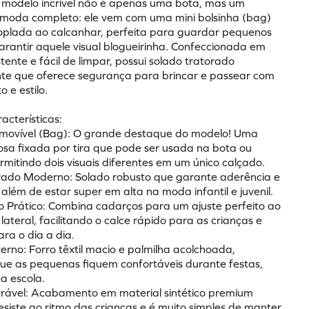
 modelo incrível não é apenas uma bota, mas um 
 moda completo: ele vem com uma mini bolsinha (bag) 
oplada ao calcanhar, perfeita para guardar pequenos 
arantir aquele visual blogueirinha. Confeccionada em 
stente e fácil de limpar, possui solado tratorado 
te que oferece segurança para brincar e passear com 
o e estilo.
racterísticas:
emovível (Bag): O grande destaque do modelo! Uma 
losa fixada por tira que pode ser usada na bota ou 
rmitindo dois visuais diferentes em um único calçado.
torado Moderno: Solado robusto que garante aderência e 
 além de estar super em alta na moda infantil e juvenil.
 Prático: Combina cadarços para um ajuste perfeito ao 
lateral, facilitando o calce rápido para as crianças e 
ra o dia a dia.
terno: Forro têxtil macio e palmilha acolchoada, 
ue as pequenas fiquem confortáveis durante festas, 
a escola.
urável: Acabamento em material sintético premium 
siste ao ritmo das crianças e é muito simples de manter 