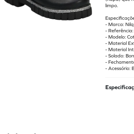
limpo.
Especificaçõe
- Marca: Nilqi
- Referência
- Modelo: Co
- Material Ex
- Material In
- Solado: Bo
- Fechamento
- Acessório:
Especifica