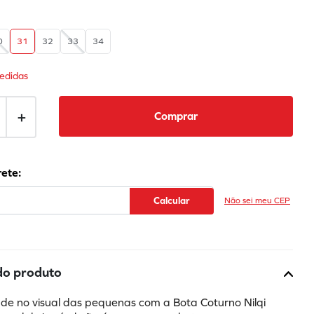
0
31
32
33
34
edidas
＋
Comprar
Não sei meu CEP
do produto
e no visual das pequenas com a Bota Coturno Nilqi 