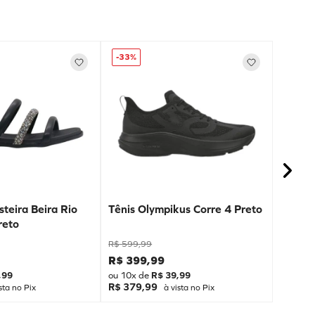
-
33%
teira Beira Rio
Tênis Olympikus Corre 4 Preto
reto
R$
599
,
99
R$
399
,
99
,
99
ou
10
x de
R$
39
,
99
R$ 379,99
sta no Pix
à vista no Pix