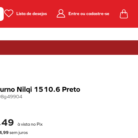
Lista de desejos
Entre ou cadastre-se
urno Nilqi 1510.6 Preto
98g49904
,49
à vista no Pix
4
,
99
sem juros