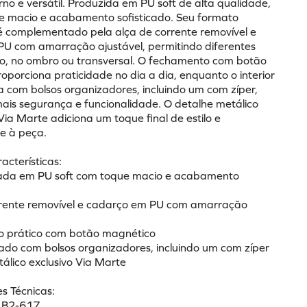
o e versátil. Produzida em PU soft de alta qualidade, 
e macio e acabamento sofisticado. Seu formato 
é complementado pela alça de corrente removível e 
U com amarração ajustável, permitindo diferentes 
o, no ombro ou transversal. O fechamento com botão 
porciona praticidade no dia a dia, enquanto o interior 
a com bolsos organizadores, incluindo um com zíper, 
ais segurança e funcionalidade. O detalhe metálico 
Via Marte adiciona um toque final de estilo e 
e à peça.
racterísticas:
ada em PU soft com toque macio e acabamento 
rrente removível e cadarço em PU com amarração 
o prático com botão magnético
rrado com bolsos organizadores, incluindo um com zíper
tálico exclusivo Via Marte
s Técnicas:
: B2-617