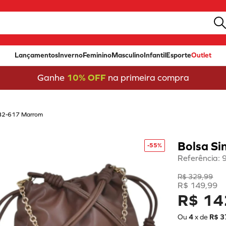
Lançamentos
Inverno
Feminino
Masculino
Infantil
Esporte
Outlet
Ganhe
10% OFF
na primeira compra
e B2-617 Marrom
Bolsa Si
-
55%
Referência
:
R$
329
,
99
R$
149
,
99
R$ 14
Ou
4
x de
R$
3