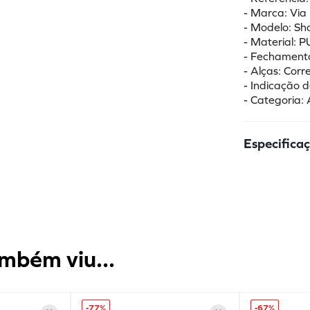
- Marca: Via
- Modelo: Sh
- Material: PU
- Fechament
- Alças: Corr
- Indicação d
- Categoria: 
Especifica
mbém viu...
-
77%
-
67%