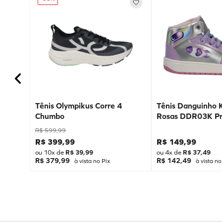
Tênis Olympikus Corre 4
Tênis Danguinho 
Chumbo
Rosas DDR03K Pr
R$
599
,
99
R$
399
,
99
R$
149
,
99
ou
10
x de
R$
39
,
99
ou
4
x de
R$
37
,
49
R$ 379,99
R$ 142,49
à vista no Pix
à vista no