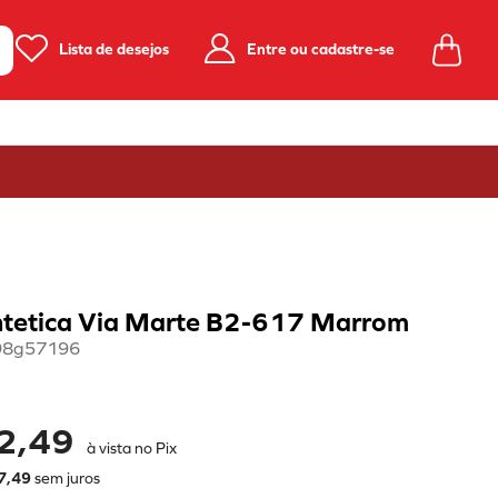
Lista de desejos
Entre ou cadastre-se
ntetica Via Marte B2-617 Marrom
98g57196
2,49
à vista no Pix
7
,
49
sem juros