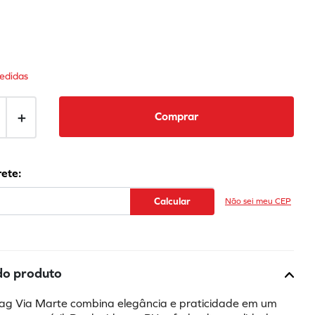
edidas
＋
Comprar
Não sei meu CEP
do produto
ag Via Marte combina elegância e praticidade em um 