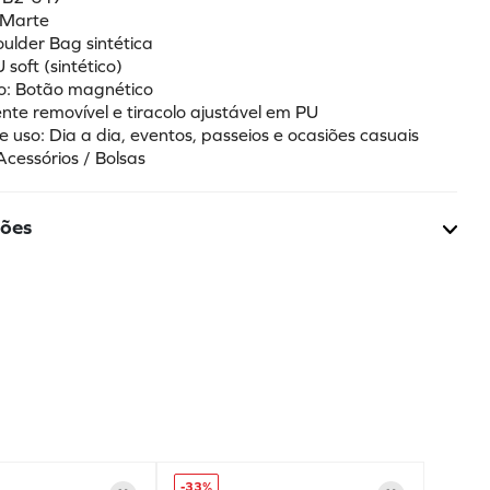
 Marte
oulder Bag sintética
 soft (sintético)
o: Botão magnético
ente removível e tiracolo ajustável em PU
e uso: Dia a dia, eventos, passeios e ocasiões casuais
Acessórios / Bolsas
ções
-
33%