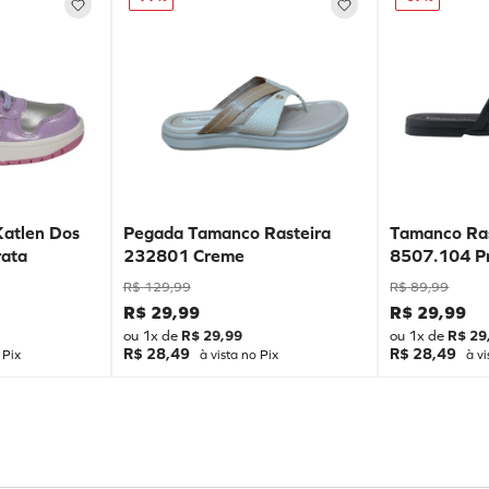
Katlen Dos
Pegada Tamanco Rasteira
Tamanco Ras
ata
232801 Creme
8507.104 P
R$
129
,
99
R$
89
,
99
R$
29
,
99
R$
29
,
99
ou
1
x de
R$
29
,
99
ou
1
x de
R$
29
R$ 28,49
R$ 28,49
 Pix
à vista no Pix
à vi