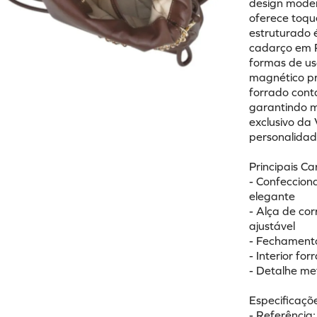
design modern
oferece toqu
estruturado 
cadarço em P
formas de us
magnético pro
forrado cont
garantindo m
exclusivo da 
personalidad
Principais Ca
- Confeccion
elegante
- Alça de co
ajustável
- Fechament
- Interior fo
- Detalhe me
Especificaçõe
- Referência