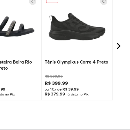
teira Beira Rio
Tênis Olympikus Corre 4 Preto
reto
R$
599
,
99
R$
399
,
99
,
99
ou
10
x de
R$
39
,
99
R$ 379,99
sta no Pix
à vista no Pix