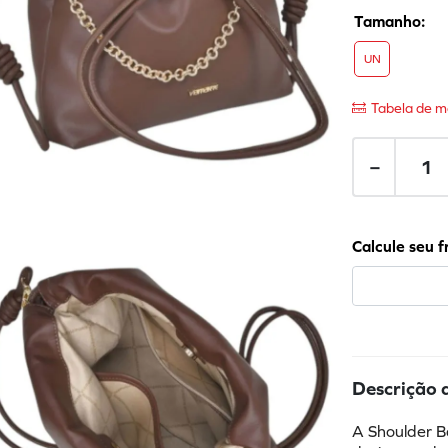
UN
Tabela de m
－
Descrição 
A Shoulder B