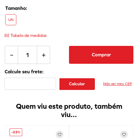
UN
Tabela de medidas
－
＋
Comprar
Não sei meu CEP
Quem viu este produto, também
viu...
-
33%