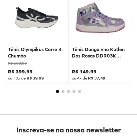
Tênis Olympikus Corre 4
Tênis Danguinho Katlen
Chumbo
Dos Rosas DDR03K
Prata
R$
599
,
99
R$
399
,
99
R$
149
,
99
ou
10
x de
R$
39
,
99
ou
4
x de
R$
37
,
49
Inscreva-se na nossa newsletter