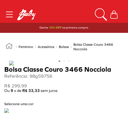
Ganhe
10% OFF
na primeira compra.
Bolsa Classe Couro 3466
Feminino
Acessórios
Bolsas
Nocciola
Bolsa Classe Couro 3466 Nocciola
Referência
:
98g59756
R$
299
,
99
Ou
9
x de
R$
33
,
33
sem juros
Selecione uma cor: