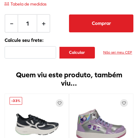
Tabela de medidas
－
＋
Comprar
Não sei meu CEP
Quem viu este produto, também
viu...
-
33%