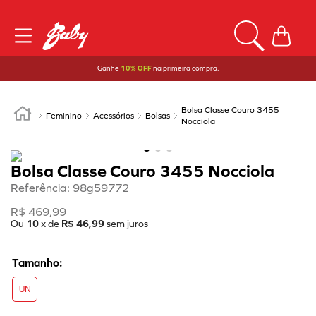
Ganhe
10% OFF
na primeira compra.
Bolsa Classe Couro 3455
Feminino
Acessórios
Bolsas
Nocciola
Bolsa Classe Couro 3455 Nocciola
Referência
:
98g59772
R$
469
,
99
Ou
10
x de
R$
46
,
99
sem juros
UN