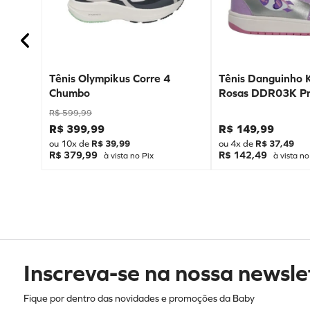
Tênis Olympikus Corre 4
Tênis Danguinho 
Chumbo
Rosas DDR03K Pr
R$
599
,
99
R$
399
,
99
R$
149
,
99
ou
10
x de
R$
39
,
99
ou
4
x de
R$
37
,
49
R$ 379,99
R$ 142,49
à vista no Pix
à vista no
Inscreva-se na nossa newsle
Fique por dentro das novidades e promoções da Baby