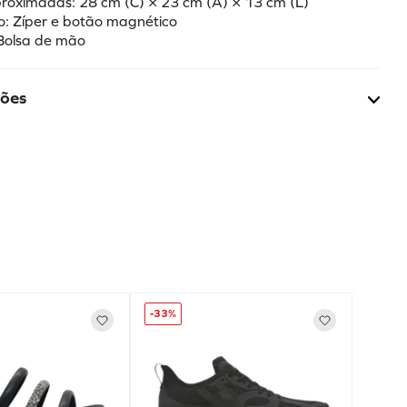
roximadas: 28 cm (C) × 23 cm (A) × 13 cm (L)
: Zíper e botão magnético
 Bolsa de mão
ções
-
33%