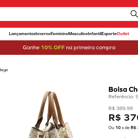
Lançamentos
Inverno
Feminino
Masculino
Infantil
Esporte
Outlet
Ganhe
10% OFF
na primeira compra
Bege
Bolsa C
Referência
:
R$
389
,
99
R$ 37
Ou
10
x de
R$