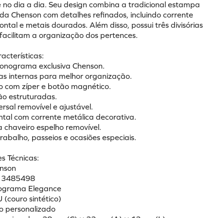
 no dia a dia. Seu design combina a tradicional estampa 
 Chenson com detalhes refinados, incluindo corrente 
ontal e metais dourados. Além disso, possui três divisórias 
 facilitam a organização dos pertences.
racterísticas:
onograma exclusiva Chenson.
rias internas para melhor organização.
 com zíper e botão magnético.
ão estruturadas.
ersal removível e ajustável.
ontal com corrente metálica decorativa.
chaveiro espelho removível.
trabalho, passeios e ocasiões especiais.
s Técnicas:
enson
a: 3485498
nograma Elegance
U (couro sintético)
do personalizado