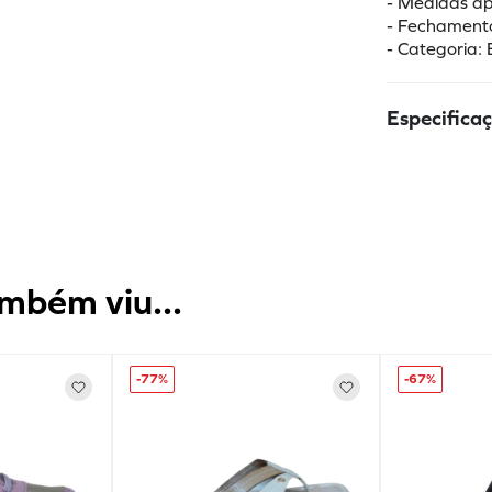
- Medidas ap
- Fechamento
- Categoria:
Especifica
mbém viu...
-
77%
-
67%