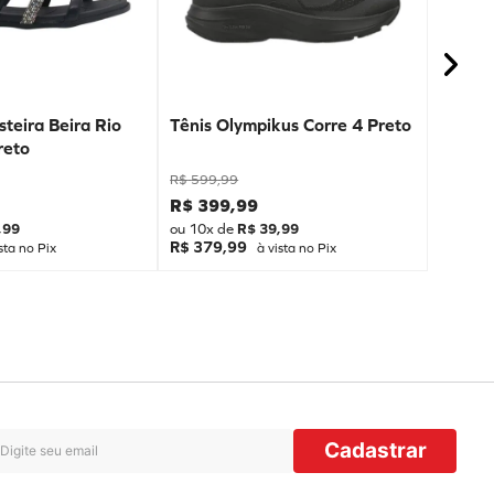
teira Beira Rio
Tênis Olympikus Corre 4 Preto
reto
R$
599
,
99
R$
399
,
99
,
99
ou
10
x de
R$
39
,
99
R$ 379,99
sta no Pix
à vista no Pix
Cadastrar