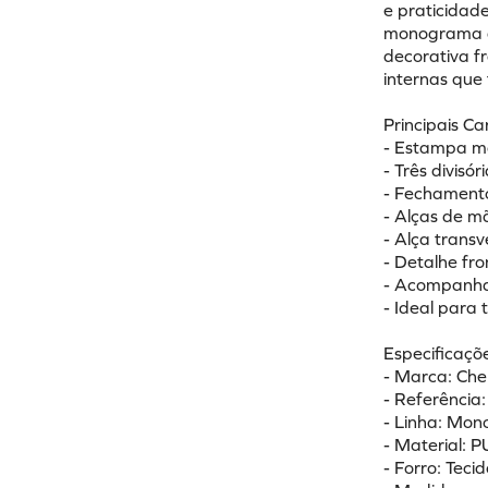
e praticidade
monograma da
decorativa fr
internas que
Principais Ca
- Estampa m
- Três divisó
- Fechamento
- Alças de m
- Alça transv
- Detalhe fr
- Acompanha 
- Ideal para 
Especificaçõe
- Marca: Ch
- Referênci
- Linha: Mo
- Material: P
- Forro: Teci