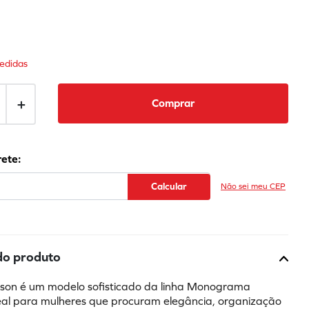
edidas
＋
Comprar
Não sei meu CEP
do produto
son é um modelo sofisticado da linha Monograma 
eal para mulheres que procuram elegância, organização 