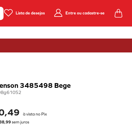
Lista de desejos
Entre ou cadastre-se
henson 3485498 Bege
98g61052
0,49
à vista no Pix
38
,
99
sem juros