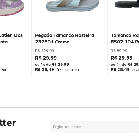
Katlen Dos
Pegada Tamanco Rasteira
Tamanco Ras
ata
232801 Creme
8507.104 P
R$
129
,
99
R$
89
,
99
R$
29
,
99
R$
29
,
99
ou
1
x de
R$
29
,
99
ou
1
x de
R$
29
R$ 28,49
R$ 28,49
 Pix
à vista no Pix
à vi
tter