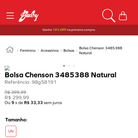
Ganhe
10% OFF
na primeira compra.
Bolsa Chenson 3485388
Feminino
Acessórios
Bolsas
Natural
Bolsa Chenson 3485388 Natural
Referência
:
98g58191
R$
399
,
99
R$
299
,
99
Ou
9
x de
R$
33
,
33
sem juros
UN