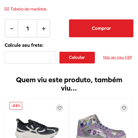
Tabela de medidas
－
＋
Comprar
Não sei meu CEP
Quem viu este produto, também
viu...
-
33%