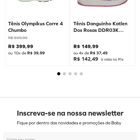
Tênis Olympikus Corre 4
Tênis Danguinho Katlen
Chumbo
Dos Rosas DDR03K
Prata
R$
599
,
99
R$
399
,
99
R$
149
,
99
ou
10
x de
R$
39
,
99
ou
4
x de
R$
37
,
49
R$ 142,49
à vista no Pix
Inscreva-se na nossa newsletter
Fique por dentro das novidades e promoções da Baby