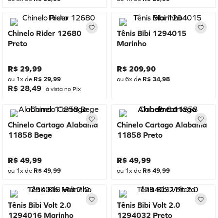
Chinelo Rider 12680
Tênis Bibi 1294015
Preto
Marinho
R$
29
,
99
R$
209
,
90
ou
1
x de
R$
29
,
99
ou
6
x de
R$
34
,
98
R$ 28,49
à vista no Pix
Chinelo Cartago Alabama
Chinelo Cartago Alabama
11858 Bege
11858 Preto
R$
49
,
99
R$
49
,
99
ou
1
x de
R$
49
,
99
ou
1
x de
R$
49
,
99
Tênis Bibi Volt 2.0
Tênis Bibi Volt 2.0
1294016 Marinho
1294032 Preto