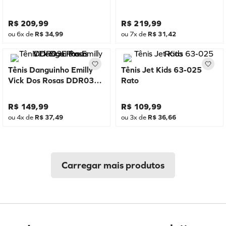
R$
209
,
99
R$
219
,
99
ou
6
x de
R$
34
,
99
ou
7
x de
R$
31
,
42
Tênis Danguinho Emilly
Tênis Jet Kids 63-025
Vick Dos Rosas DDR03E
Rato
Rosa
R$
149
,
99
R$
109
,
99
ou
4
x de
R$
37
,
49
ou
3
x de
R$
36
,
66