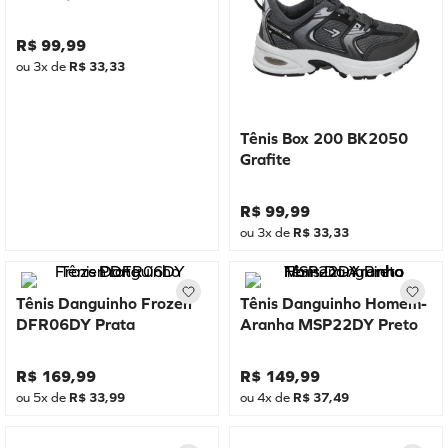
R$
99
,
99
ou
3
x de
R$
33
,
33
Tênis Box 200 BK2050
Grafite
R$
99
,
99
ou
3
x de
R$
33
,
33
Tênis Danguinho Frozen
Tênis Danguinho Homem-
DFR06DY Prata
Aranha MSP22DY Preto
R$
169
,
99
R$
149
,
99
ou
5
x de
R$
33
,
99
ou
4
x de
R$
37
,
49