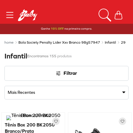
Ganhe
10% OFF
na primeira compra.
Bola Society Penalty Lider Xxv Branco 98g57947
Infantil
29
Infantil
155
produtos
Filtrar
Mais Recentes
Tênis Box 200 BK2050
Branco/Prata