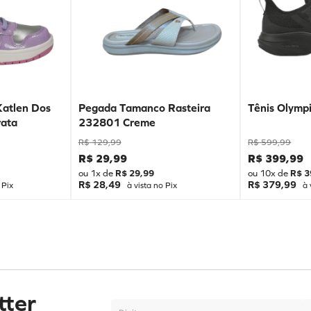
Katlen Dos
Pegada Tamanco Rasteira
Tênis Olympi
ata
232801 Creme
R$
129
,
99
R$
599
,
99
R$
29
,
99
R$
399
,
99
ou
1
x de
R$
29
,
99
ou
10
x de
R$
3
R$ 28,49
R$ 379,99
 Pix
à vista no Pix
à 
tter