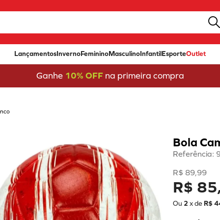
Lançamentos
Inverno
Feminino
Masculino
Infantil
Esporte
Outlet
Ganhe
10% OFF
na primeira compra
anco
Bola Ca
Referência
:
R$
89
,
99
R$ 85
Ou
2
x de
R$
4