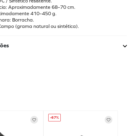
VC / Sintético resistente.
ência: Aproximadamente 68–70 cm.
oximadamente 410–450 g.
mara: Borracha.
 Campo (grama natural ou sintética).
ções
-
67%