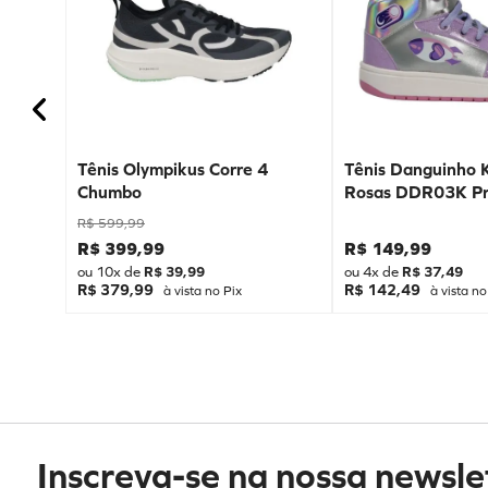
Tênis Olympikus Corre 4
Tênis Danguinho 
Chumbo
Rosas DDR03K Pr
R$
599
,
99
R$
399
,
99
R$
149
,
99
ou
10
x de
R$
39
,
99
ou
4
x de
R$
37
,
49
R$ 379,99
R$ 142,49
à vista no Pix
à vista no
Inscreva-se na nossa newsle