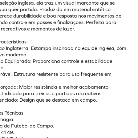
seleção inglesa, ela traz um visual marcante que se 
ualquer partida. Produzida em material sintético 
oferece durabilidade e boa resposta nos movimentos de 
ndo controle em passes e finalizações. Perfeita para 
s recreativos e momentos de lazer.
racterísticas:
ão Inglaterra: Estampa inspirada na equipe inglesa, com 
tivo moderno.
 Equilibrado: Proporciona controle e estabilidade 
go.
rável: Estrutura resistente para uso frequente em 
forçada: Maior resistência e melhor acabamento.
l: Indicada para treinos e partidas recreativas.
erenciado: Design que se destaca em campo.
s Técnicas:
magia.
la de Futebol de Campo.
: 4149.