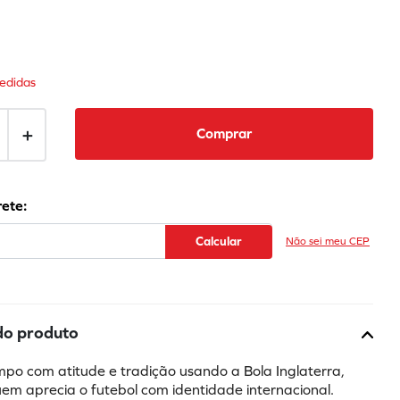
edidas
＋
Comprar
Não sei meu CEP
do produto
po com atitude e tradição usando a Bola Inglaterra, 
em aprecia o futebol com identidade internacional. 