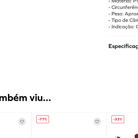
- Material: P
- Circunfer
- Peso: Apr
- Tipo de Câ
- Indicação:
Especifica
mbém viu...
-
77%
-
33%