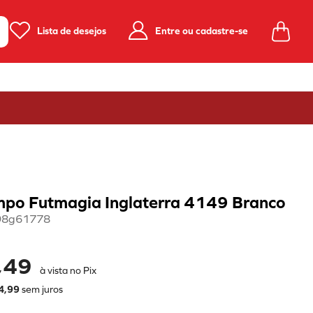
Lista de desejos
Entre ou cadastre-se
mpo Futmagia Inglaterra 4149 Branco
98g61778
,49
à vista no Pix
4
,
99
sem juros