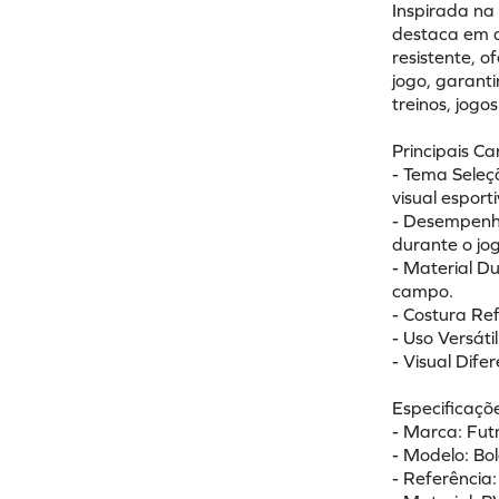
Inspirada na 
destaca em q
resistente, 
jogo, garanti
treinos, jogo
Principais Ca
- Tema Seleç
visual espor
- Desempenho
durante o jo
- Material Du
campo.
- Costura Re
- Uso Versáti
- Visual Dif
Especificaçõe
- Marca: Fut
- Modelo: Bo
- Referência