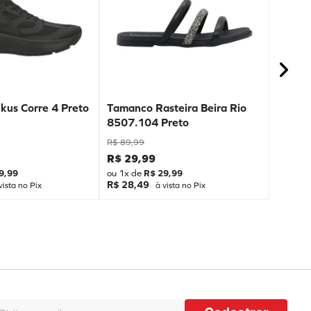
kus Corre 4 Preto
Tamanco Rasteira Beira Rio
8507.104 Preto
R$
89
,
99
R$
29
,
99
9
,
99
ou
1
x de
R$
29
,
99
R$ 28,49
vista no Pix
à vista no Pix