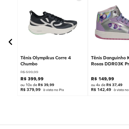
Tênis Olympikus Corre 4
Tênis Danguinho 
Chumbo
Rosas DDR03K Pr
R$
599
,
99
R$
399
,
99
R$
149
,
99
ou
10
x de
R$
39
,
99
ou
4
x de
R$
37
,
49
R$ 379,99
R$ 142,49
à vista no Pix
à vista no