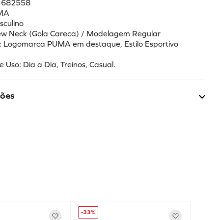
: 682558
UMA
sculino
rew Neck (Gola Careca) / Modelagem Regular
is: Logomarca PUMA em destaque, Estilo Esportivo 
e Uso: Dia a Dia, Treinos, Casual.
ções
-
33%