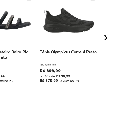
teira Beira Rio
Tênis Olympikus Corre 4 Preto
reto
R$
599
,
99
R$
399
,
99
,
99
ou
10
x de
R$
39
,
99
R$ 379,99
sta no Pix
à vista no Pix