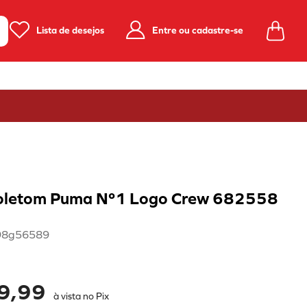
Lista de desejos
Entre ou cadastre-se
oletom Puma Nº1 Logo Crew 682558
98g56589
9,99
à vista no Pix