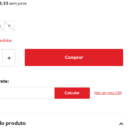
3
,
33
sem juros
M
P
edidas
＋
Comprar
Não sei meu CEP
do produto