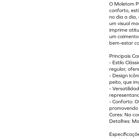
O Moletom Pu
conforto, est
no dia a dia
um visual mo
imprime atit
um caimento 
bem-estar c
Principais Ca
- Estilo Clá
regular, ofe
- Design Icô
peito, que i
- Versatilida
representand
- Conforto: Of
promovendo 
Cores: Na co
Detalhes: Ma
Especificaçõe