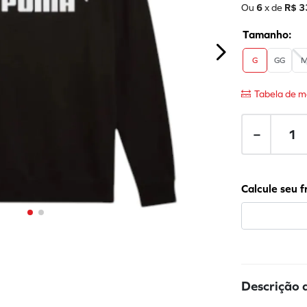
Ou
6
x de
R$
3
G
GG
Tabela de m
－
Descrição 