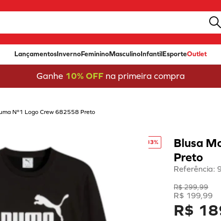
Lançamentos
Inverno
Feminino
Masculino
Infantil
Esporte
Outlet
Ganhe
10% OFF
na primeira compra
Puma Nº1 Logo Crew 682558 Preto
Blusa M
-
33%
Preto
Referência
:
R$
299
,
99
R$
199
,
99
R$ 18