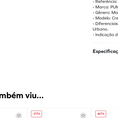
- Referência
- Marca: P
- Gênero: Ma
- Modelo: C
- Diferencia
Urbano.
- Indicação d
Especifica
mbém viu...
-
77%
-
67%