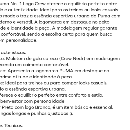
ma No. 1 Logo Crew oferece o equilíbrio perfeito entre 
ilo e autenticidade. Ideal para os treinos ou looks casuais 
, o modelo traz a essência esportiva urbana da Puma com 
derno e versátil. A logomarca em destaque no peito 
ude e identidade à peça. A modelagem regular garante 
confortável, sendo a escolha certa para quem busca 
om personalidade.
racterísticas:
ssico: Moletom de gola careca (Crew Neck) em modelagem 
recendo um caimento confortável.
nico: Apresenta a logomarca PUMA em destaque no 
mprime atitude e identidade à peça.
de: Ideal para treinos ou para compor looks casuais, 
o a essência esportiva urbana.
erece o equilíbrio perfeito entre conforto e estilo, 
bem-estar com personalidade.
r Preta com logo Branco, é um item básico e essencial.
ngas longas e punhos ajustados (i.
s Técnicas: