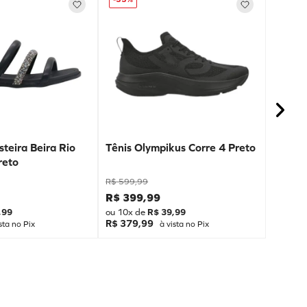
teira Beira Rio
Tênis Olympikus Corre 4 Preto
reto
R$
599
,
99
R$
399
,
99
,
99
ou
10
x de
R$
39
,
99
R$ 379,99
sta no Pix
à vista no Pix