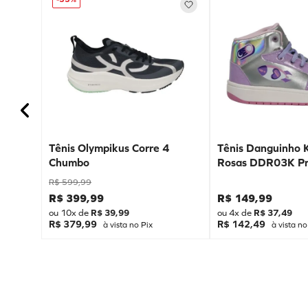
Tênis Olympikus Corre 4
Tênis Danguinho 
Chumbo
Rosas DDR03K Pr
R$
599
,
99
R$
399
,
99
R$
149
,
99
ou
10
x de
R$
39
,
99
ou
4
x de
R$
37
,
49
R$ 379,99
R$ 142,49
à vista no Pix
à vista no