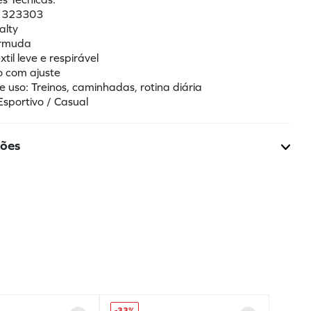
: 323303
alty
ermuda
xtil leve e respirável
co com ajuste
e uso: Treinos, caminhadas, rotina diária
Esportivo / Casual
ções
-
33%