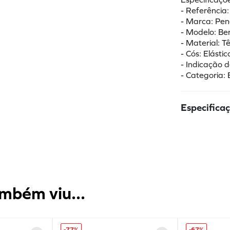
- Referência
- Marca: Pen
- Modelo: B
- Material: Tê
- Cós: Elásti
- Indicação d
- Categoria: 
Especifica
mbém viu...
-
77%
-
67%