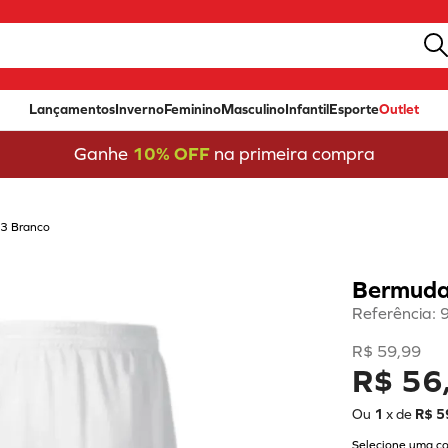
Lançamentos
Inverno
Feminino
Masculino
Infantil
Esporte
Outlet
Ganhe
10% OFF
na primeira compra
3 Branco
Bermuda
Referência
:
R$
59
,
99
R$ 56
Ou
1
x de
R$
5
Selecione uma co