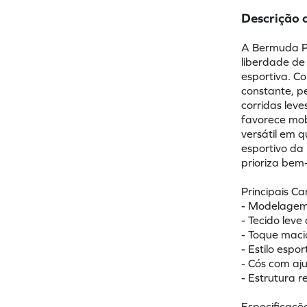
Descrição 
A Bermuda Pe
liberdade de
esportiva. Co
constante, p
corridas leve
favorece mob
versátil em q
esportivo da
prioriza bem-
Principais Ca
- Modelagem 
- Tecido leve
- Toque maci
- Estilo espor
- Cós com aju
- Estrutura r
Especificaçõe