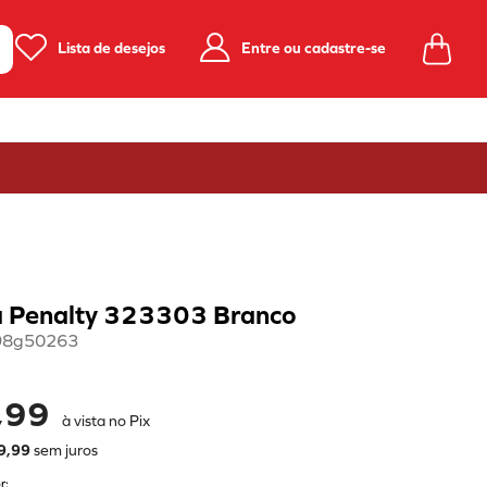
Lista de desejos
Entre ou cadastre-se
 Penalty 323303 Branco
98g50263
,99
à vista no Pix
9
,
99
sem juros
r: