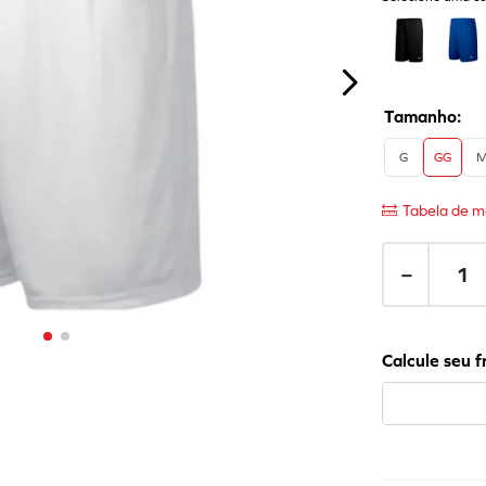
G
GG
Tabela de m
－