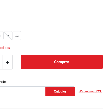
M
P
XG
edidas
＋
Comprar
Não sei meu CEP