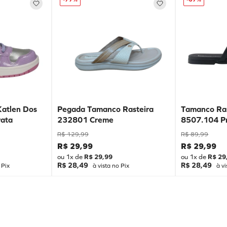
Katlen Dos
Pegada Tamanco Rasteira
Tamanco Ras
ata
232801 Creme
8507.104 P
R$
129
,
99
R$
89
,
99
R$
29
,
99
R$
29
,
99
ou
1
x de
R$
29
,
99
ou
1
x de
R$
29
R$ 28,49
R$ 28,49
 Pix
à vista no Pix
à vi