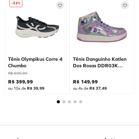
-
33%
Tênis Olympikus Corre 4
Tênis Danguinho Katlen
Chumbo
Dos Rosas DDR03K
Prata
R$
599
,
99
R$
399
,
99
R$
149
,
99
ou
10
x de
R$
39
,
99
ou
4
x de
R$
37
,
49