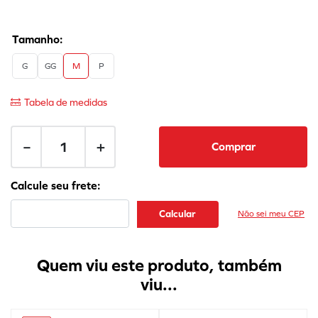
G
GG
M
P
Tabela de medidas
－
＋
Comprar
Não sei meu CEP
Quem viu este produto, também
viu...