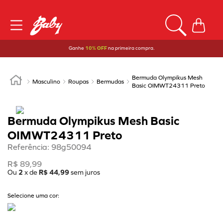
Ganhe
10% OFF
na primeira compra.
Bermuda Olympikus Mesh
Masculino
Roupas
Bermudas
Basic OIMWT24311 Preto
Bermuda Olympikus Mesh Basic
OIMWT24311 Preto
Referência
:
98g50094
R$
89
,
99
Ou
2
x de
R$
44
,
99
sem juros
Selecione uma cor: