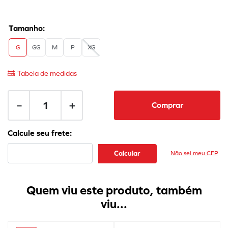
G
GG
M
P
XG
Tabela de medidas
－
＋
Comprar
Não sei meu CEP
Quem viu este produto, também
viu...