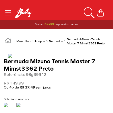
Ganhe
10% OFF
na primeira compra.
Bermuda Mizuno Tennis
Masculino
Roupas
Bermudas
Master 7 Mimst3362 Preto
Bermuda Mizuno Tennis Master 7
Mimst3362 Preto
Referência
:
98g39912
R$
149
,
99
Ou
4
x de
R$
37
,
49
sem juros
Selecione uma cor: