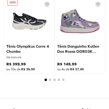
-
33%
Tênis Olympikus Corre 4
Tênis Danguinho Katlen
Chumbo
Dos Rosas DDR03K
Prata
R$
599
,
99
R$
399
,
99
R$
149
,
99
ou
10
x de
R$
39
,
99
ou
4
x de
R$
37
,
49