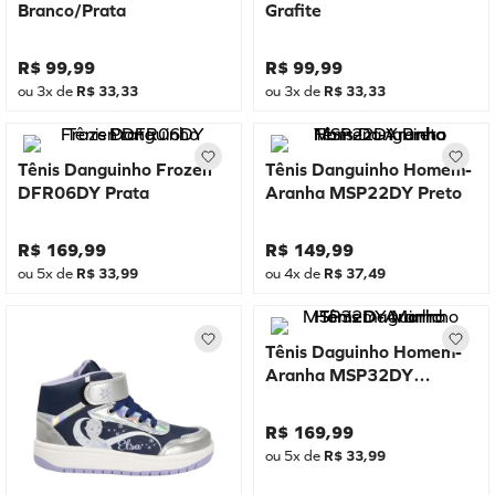
Branco/Prata
Grafite
R$
99
,
99
R$
99
,
99
ou
3
x de
R$
33
,
33
ou
3
x de
R$
33
,
33
Tênis Danguinho Frozen
Tênis Danguinho Homem-
DFR06DY Prata
Aranha MSP22DY Preto
R$
169
,
99
R$
149
,
99
ou
5
x de
R$
33
,
99
ou
4
x de
R$
37
,
49
Tênis Daguinho Homem-
Aranha MSP32DY
Marinho
R$
169
,
99
ou
5
x de
R$
33
,
99