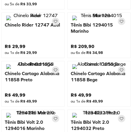
ou
5
x de
R$
33
,
99
Chinelo Rider 12747 Azul
Tênis Bibi 1294015
Marinho
R$
29
,
99
R$
209
,
90
ou
1
x de
R$
29
,
99
ou
6
x de
R$
34
,
98
Chinelo Cartago Alabama
Chinelo Cartago Alabama
11858 Preto
11858 Bege
R$
49
,
99
R$
49
,
99
ou
1
x de
R$
49
,
99
ou
1
x de
R$
49
,
99
Tênis Bibi Volt 2.0
Tênis Bibi Volt 2.0
1294016 Marinho
1294032 Preto