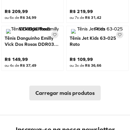
R$
209
,
99
R$
219
,
99
ou
6
x de
R$
34
,
99
ou
7
x de
R$
31
,
42
Tênis Danguinho Emilly
Tênis Jet Kids 63-025
Vick Dos Rosas DDR03E
Rato
Rosa
R$
149
,
99
R$
109
,
99
ou
4
x de
R$
37
,
49
ou
3
x de
R$
36
,
66
Inscreva-se na nossa newsletter