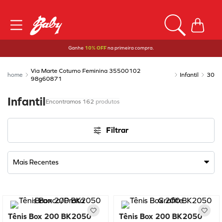
Ganhe
10% OFF
na primeira compra.
Via Marte Coturno Feminina 35500102
Infantil
30
98g60871
Infantil
162
produtos
Filtrar
Mais Recentes
Tênis Box 200 BK2050
Tênis Box 200 BK2050