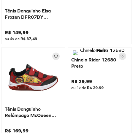
Tênis Danguinho Elsa
Frozen DFR07DY
Marinho
R$
149
,
99
ou
4
x de
R$
37
,
49
Chinelo Rider 12680
Preto
R$
29
,
99
ou
1
x de
R$
29
,
99
Tênis Danguinho
Relâmpago McQueen
DCA05DY Vermelho
R$
169
,
99