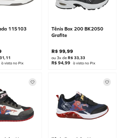
gada 115103
Tênis Box 200 BK2050
Grafite
9
R$
99
,
99
31
,
11
ou
3
x de
R$
33
,
33
R$ 94,99
à vista no Pix
à vista no Pix