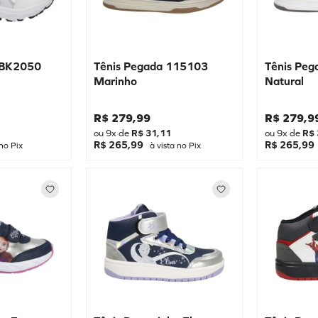
 BK2050
Tênis Pegada 115103
Tênis Pe
Marinho
Natural
R$
279
,
99
R$
279
,
9
ou
9
x de
R$
31
,
11
ou
9
x de
R$
R$ 265,99
R$ 265,99
no Pix
à vista no Pix