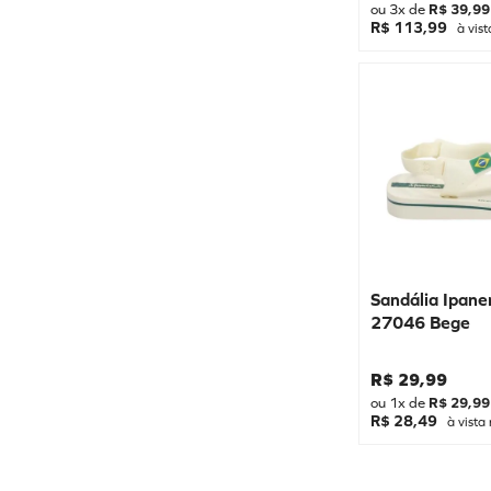
37/38
ou
3
x de
R$
39
,
99
YKES
R$ 113,99
à vist
25/26
PE COM PE - CONSG
23/24
PAMPILI
29/30
OLIMPAK
31/32
HAVAIANAS
33/34
FILA
27/28
B KARELLUS
35/36
39/40
Sandália Ipane
32/33
27046 Bege
17/18
21/22
R$
29
,
99
ou
1
x de
R$
29
,
99
20/21
R$ 28,49
à vista 
28/29
30/31