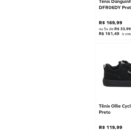
Tênis Danguin
SKECHERS
31
DFR06DY Prat
OLYMPIKUS
32
JET KIDS
R$
169
,
99
33
ALL STAR
ou
5
x de
R$
33
,
99
34
R$ 161,49
à vist
ZAXY
35
PINK CATS
36
PE COM PE
37
BOX 200
38
RED NOSE
39
MIZUNO
40
FIOCCO
41
REPPLAY NOVOS
42
Tênis Ollie Cyc
POLO ENERGY
Preto
43
PEGADA
26/27
R$
119
,
99
MINI PE