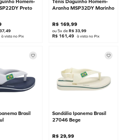
nguinho Homem-
Tênis Daguinho Homem-
SP22DY Preto
Aranha MSP32DY Marinho
9
R$
169
,
99
37
,
49
ou
5
x de
R$
33
,
99
R$ 161,49
à vista no Pix
à vista no Pix
Ipanema Brasil
Sandália Ipanema Brasil
ul
27046 Bege
R$
29
,
99