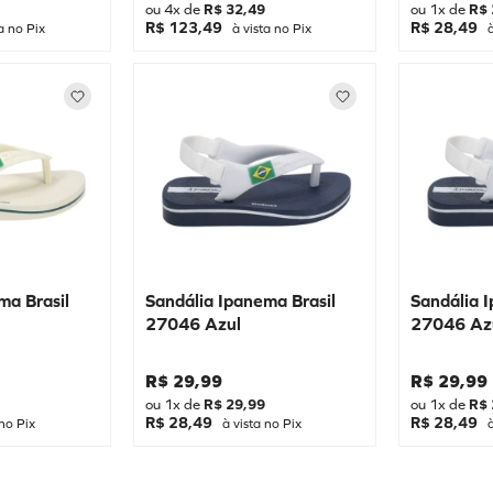
ou
4
x de
R$
32
,
49
ou
1
x de
R$
R$ 123,49
R$ 28,49
a no Pix
à vista no Pix
à
ma Brasil
Sandália Ipanema Brasil
Sandália 
27046 Azul
27046 Az
R$
29
,
99
R$
29
,
99
ou
1
x de
R$
29
,
99
ou
1
x de
R$
R$ 28,49
R$ 28,49
no Pix
à vista no Pix
à