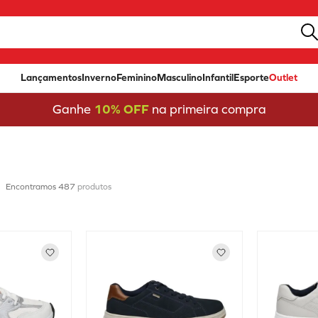
Lançamentos
Inverno
Feminino
Masculino
Infantil
Esporte
Outlet
Ganhe
10% OFF
na primeira compra
487
produtos