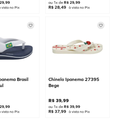
29
,
99
ou
1
x de
R$
29
,
99
R$ 28,49
 vista no Pix
à vista no Pix
Ipanema Brasil
Chinelo Ipanema 27395
ul
Bege
R$
39
,
99
29
,
99
ou
1
x de
R$
39
,
99
R$ 37,99
 vista no Pix
à vista no Pix