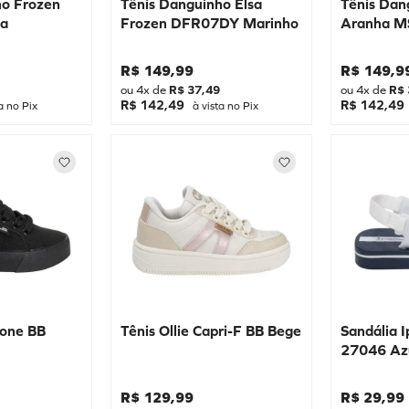
ho Frozen
Tênis Danguinho Elsa
Tênis Da
a
Frozen DFR07DY Marinho
Aranha M
R$
149
,
99
R$
149
,
9
ou
4
x de
R$
37
,
49
ou
4
x de
R$
R$ 142,49
R$ 142,49
a no Pix
à vista no Pix
lone BB
Tênis Ollie Capri-F BB Bege
Sandália 
27046 Az
R$
129
,
99
R$
29
,
99