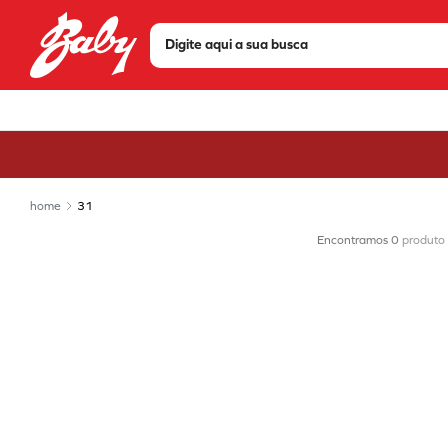
Digite aqui a sua busca
TERMOS MAIS BUSCADOS
1
º
tenis
2
º
sandália
3
º
tênis feminino
31
4
º
bota
0
produto
5
º
olympikus
6
º
chuteira
7
º
tênis masculino
8
º
scarpin
9
º
modare
10
º
mizuno