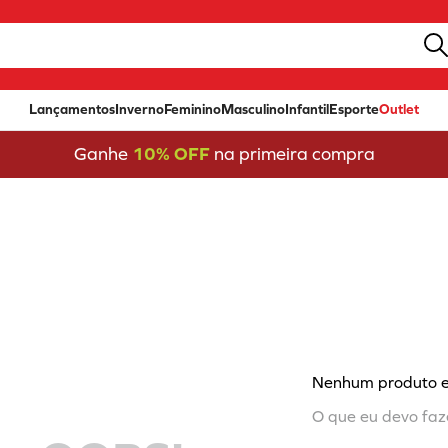
Lançamentos
Inverno
Feminino
Masculino
Infantil
Esporte
Outlet
Ganhe
10% OFF
na primeira compra
Nenhum produto 
O que eu devo faz