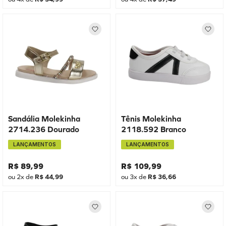
Sandália Molekinha
Tênis Molekinha
2714.236 Dourado
2118.592 Branco
LANÇAMENTOS
LANÇAMENTOS
R$
89
,
99
R$
109
,
99
ou
2
x de
R$
44
,
99
ou
3
x de
R$
36
,
66