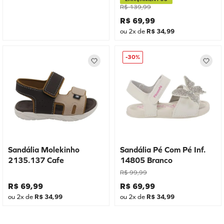
R$
139
,
99
R$
69
,
99
ou
2
x de
R$
34
,
99
-
30%
Sandália Molekinho
Sandália Pé Com Pé Inf.
2135.137 Cafe
14805 Branco
R$
99
,
99
R$
69
,
99
R$
69
,
99
ou
2
x de
R$
34
,
99
ou
2
x de
R$
34
,
99