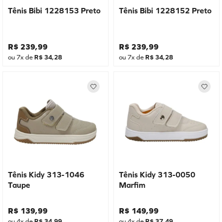
Tênis Bibi 1228153 Preto
Tênis Bibi 1228152 Preto
R$
239
,
99
R$
239
,
99
ou
7
x de
R$
34
,
28
ou
7
x de
R$
34
,
28
Tênis Kidy 313-1046
Tênis Kidy 313-0050
Taupe
Marfim
R$
139
,
99
R$
149
,
99
ou
4
x de
R$
34
,
99
ou
4
x de
R$
37
,
49