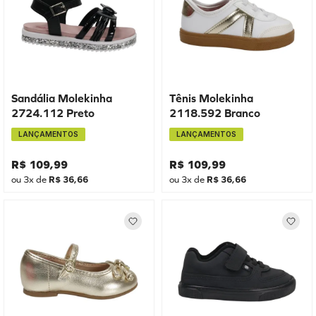
Sandália Molekinha
Tênis Molekinha
2724.112 Preto
2118.592 Branco
LANÇAMENTOS
LANÇAMENTOS
R$
109
,
99
R$
109
,
99
ou
3
x de
R$
36
,
66
ou
3
x de
R$
36
,
66