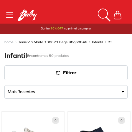
Ganhe
10% OFF
na primeira compra.
Tenis Via Marte 138021 Bege 98g60846
Infantil
23
Infantil
50
produtos
Filtrar
Mais Recentes