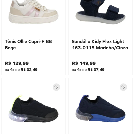
Tênis Ollie Capri-F BB
Sandália Kidy Flex Light
Bege
163-0115 Marinho/Cinza
R$
129
,
99
R$
149
,
99
ou
4
x de
R$
32
,
49
ou
4
x de
R$
37
,
49