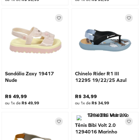
Sandália Zaxy 19417
Chinelo Rider R1 III
Nude
12295 19/22/25 Azul
R$
49
,
99
R$
34
,
99
ou
1
x de
R$
49
,
99
ou
1
x de
R$
34
,
99
Tênis Bibi Volt 2.0
1294016 Marinho