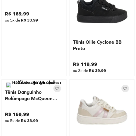
R$
169
,
99
ou
5
x de
R$
33
,
99
Tênis Ollie Cyclone BB
Preto
R$
119
,
99
ou
3
x de
R$
39
,
99
Tênis Danguinho
Relâmpago McQueen
DCA05DY Vermelho
R$
169
,
99
ou
5
x de
R$
33
,
99