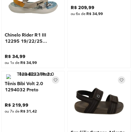
R$
209
,
99
ou
6
x de
R$
34
,
99
Chinelo Rider R1 III
12295 19/22/25
Bege/Verde
R$
34
,
99
ou
1
x de
R$
34
,
99
Tênis Bibi Volt 2.0
1294032 Preto
R$
219
,
99
ou
7
x de
R$
31
,
42