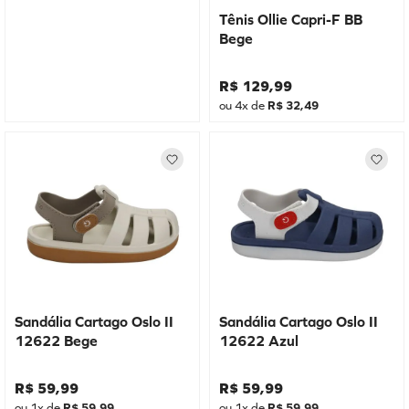
Tênis Ollie Capri-F BB
Bege
R$
129
,
99
ou
4
x de
R$
32
,
49
Sandália Cartago Oslo II
Sandália Cartago Oslo II
12622 Bege
12622 Azul
R$
59
,
99
R$
59
,
99
ou
1
x de
R$
59
,
99
ou
1
x de
R$
59
,
99