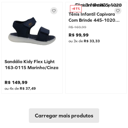
-
41%
Tênis Infantil Capivara
Com Brinde 445-1020
Rosa
R$
169
,
99
R$
99
,
99
ou
3
x de
R$
33
,
33
Sandália Kidy Flex Light
163-0115 Marinho/Cinza
R$
149
,
99
ou
4
x de
R$
37
,
49