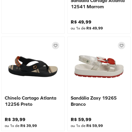
Sandália Cartago Atlanta
12541 Marrom
R$
49
,
99
ou
1
x de
R$
49
,
99
Chinelo Cartago Atlanta
Sandália Zaxy 19265
12256 Preto
Branco
R$
39
,
99
R$
59
,
99
ou
1
x de
R$
39
,
99
ou
1
x de
R$
59
,
99