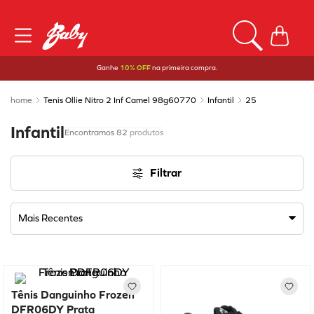
Ganhe
10% OFF
na primeira compra.
Tenis Ollie Nitro 2 Inf Camel 98g60770
Infantil
25
Infantil
82
produtos
Filtrar
Mais Recentes
Tênis Danguinho Frozen
DFR06DY Prata