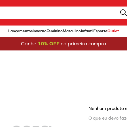
Lançamentos
Inverno
Feminino
Masculino
Infantil
Esporte
Outlet
Ganhe
10% OFF
na primeira compra
Nenhum produto 
O que eu devo faz