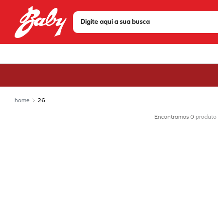
Digite aqui a sua busca
TERMOS MAIS BUSCADOS
1
º
tenis
2
º
sandália
3
º
bota
26
4
º
olympikus
0
produto
5
º
scarpin
6
º
modare
7
º
chuteira
8
º
mizuno
9
º
via marte
10
º
salto