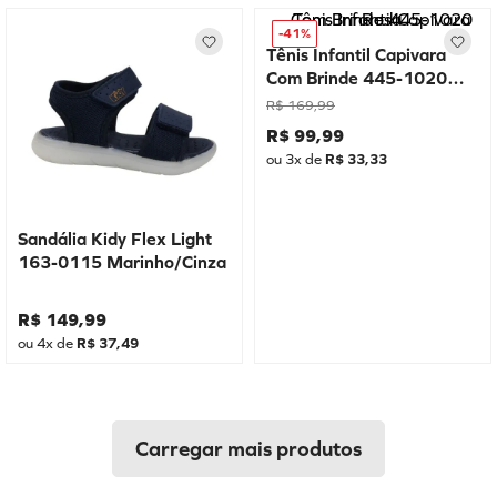
-
41%
Tênis Infantil Capivara
Com Brinde 445-1020
Rosa
R$
169
,
99
R$
99
,
99
ou
3
x de
R$
33
,
33
Sandália Kidy Flex Light
163-0115 Marinho/Cinza
R$
149
,
99
ou
4
x de
R$
37
,
49