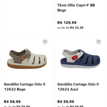
Tênis Ollie Capri-F BB
Bege
R$
129
,
99
ou
4
x de
R$
32
,
49
Sandália Cartago Oslo II
Sandália Cartago Oslo II
12622 Bege
12622 Azul
R$
59
,
99
R$
59
,
99
ou
1
x de
R$
59
,
99
ou
1
x de
R$
59
,
99