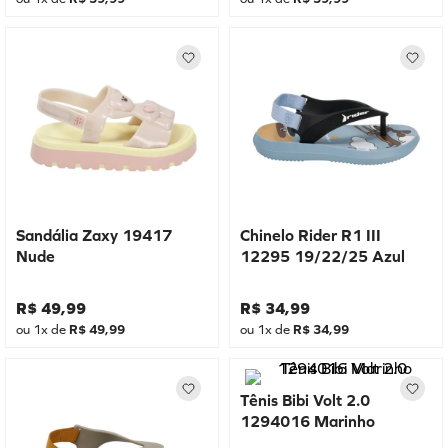
Sandália Zaxy 19417
Chinelo Rider R1 III
Nude
12295 19/22/25 Azul
R$
49
,
99
R$
34
,
99
ou
1
x de
R$
49
,
99
ou
1
x de
R$
34
,
99
Tênis Bibi Volt 2.0
1294016 Marinho