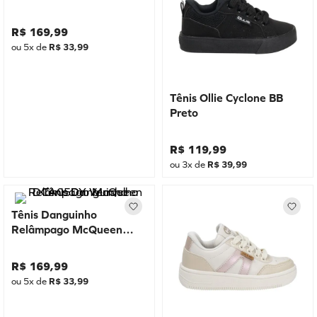
R$
169
,
99
ou
5
x de
R$
33
,
99
Tênis Ollie Cyclone BB
Preto
R$
119
,
99
ou
3
x de
R$
39
,
99
Tênis Danguinho
Relâmpago McQueen
DCA05DY Vermelho
R$
169
,
99
ou
5
x de
R$
33
,
99