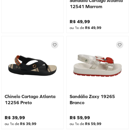
Sandália Cartago Atlanta
12541 Marrom
R$
49
,
99
ou
1
x de
R$
49
,
99
Chinelo Cartago Atlanta
Sandália Zaxy 19265
12256 Preto
Branco
R$
39
,
99
R$
59
,
99
ou
1
x de
R$
39
,
99
ou
1
x de
R$
59
,
99