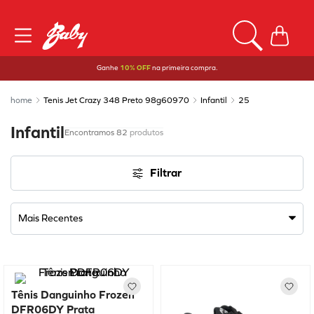
Ganhe
10% OFF
na primeira compra.
Tenis Jet Crazy 348 Preto 98g60970
Infantil
25
Infantil
82
produtos
Filtrar
Mais Recentes
Tênis Danguinho Frozen
DFR06DY Prata