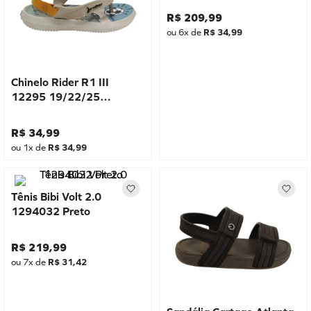
R$
209
,
99
ou
6
x de
R$
34
,
99
Chinelo Rider R1 III
12295 19/22/25
Bege/Verde
R$
34
,
99
ou
1
x de
R$
34
,
99
Tênis Bibi Volt 2.0
1294032 Preto
R$
219
,
99
ou
7
x de
R$
31
,
42