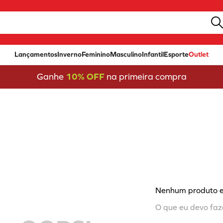
Lançamentos
Inverno
Feminino
Masculino
Infantil
Esporte
Outlet
Ganhe
10% OFF
na primeira compra
Nenhum produto 
O que eu devo faz