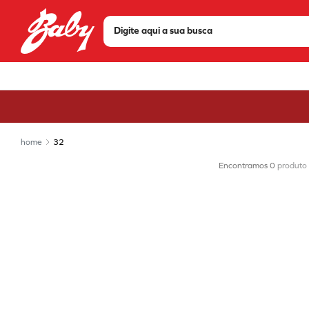
Digite aqui a sua busca
TERMOS MAIS BUSCADOS
1
º
tenis
2
º
sandália
3
º
tênis feminino
32
4
º
bota
0
produto
5
º
olympikus
6
º
tênis masculino
7
º
chuteira
8
º
scarpin
9
º
mizuno
10
º
modare