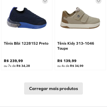
Tênis Bibi 1228152 Preto
Tênis Kidy 313-1046
Taupe
R$
239
,
99
R$
139
,
99
ou
7
x de
R$
34
,
28
ou
4
x de
R$
34
,
99