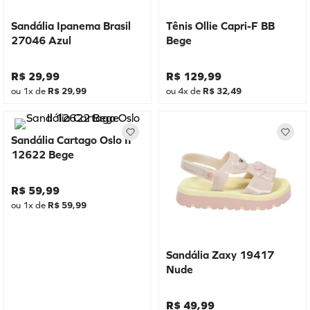
Sandália Ipanema Brasil
Tênis Ollie Capri-F BB
27046 Azul
Bege
R$
29
,
99
R$
129
,
99
ou
1
x de
R$
29
,
99
ou
4
x de
R$
32
,
49
Sandália Cartago Oslo II
12622 Bege
R$
59
,
99
ou
1
x de
R$
59
,
99
Sandália Zaxy 19417
Nude
R$
49
,
99