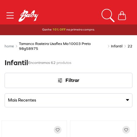
Ganhe
10% OFF
na primeira compra.
Tamanco Rasteira Usaflex Ma10003 Preto
Infantil
22
98g58975
Infantil
62
produtos
Filtrar
Mais Recentes