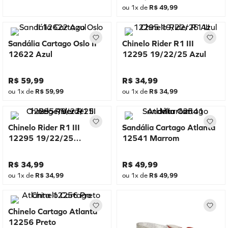
ou
1
x de
R$
49
,
99
Sandália Cartago Oslo II
Chinelo Rider R1 III
12622 Azul
12295 19/22/25 Azul
R$
59
,
99
R$
34
,
99
ou
1
x de
R$
59
,
99
ou
1
x de
R$
34
,
99
Chinelo Rider R1 III
Sandália Cartago Atlanta
12295 19/22/25
12541 Marrom
Bege/Verde
R$
34
,
99
R$
49
,
99
ou
1
x de
R$
34
,
99
ou
1
x de
R$
49
,
99
Chinelo Cartago Atlanta
12256 Preto