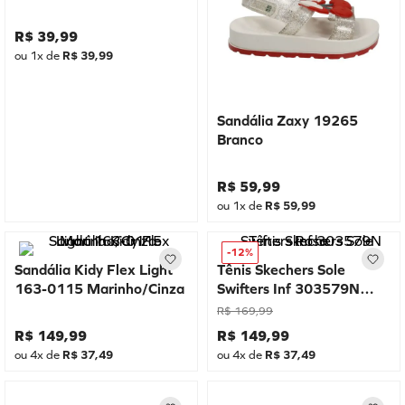
R$
39
,
99
ou
1
x de
R$
39
,
99
Sandália Zaxy 19265
Branco
R$
59
,
99
ou
1
x de
R$
59
,
99
-
12%
Sandália Kidy Flex Light
Tênis Skechers Sole
163-0115 Marinho/Cinza
Swifters Inf 303579N
Rosa
R$
169
,
99
R$
149
,
99
R$
149
,
99
ou
4
x de
R$
37
,
49
ou
4
x de
R$
37
,
49