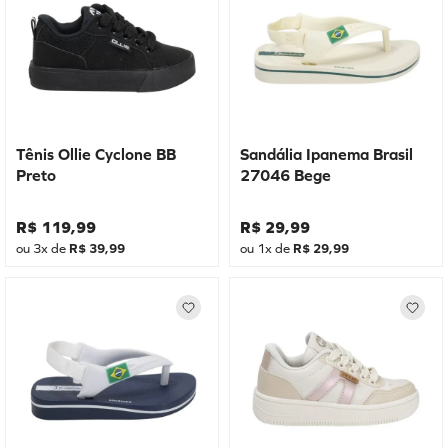
Tênis Ollie Cyclone BB
Sandália Ipanema Brasil
Preto
27046 Bege
R$
119
,
99
R$
29
,
99
ou
3
x de
R$
39
,
99
ou
1
x de
R$
29
,
99