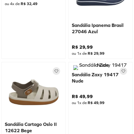
ou
4
x de
R$
32
,
49
Sandália Ipanema Brasil
27046 Azul
R$
29
,
99
ou
1
x de
R$
29
,
99
Sandália Zaxy 19417
Nude
R$
49
,
99
ou
1
x de
R$
49
,
99
Sandália Cartago Oslo II
12622 Bege