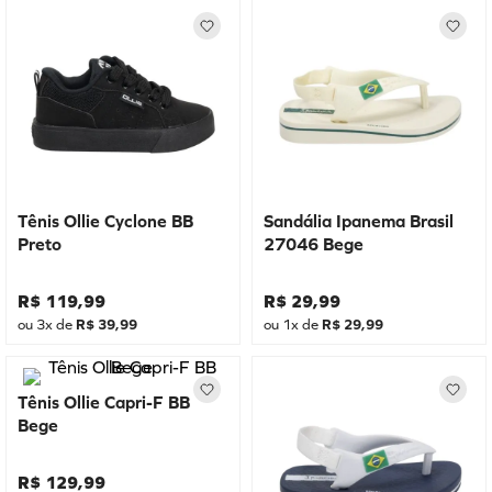
Tênis Ollie Cyclone BB
Sandália Ipanema Brasil
Preto
27046 Bege
R$
119
,
99
R$
29
,
99
ou
3
x de
R$
39
,
99
ou
1
x de
R$
29
,
99
Tênis Ollie Capri-F BB
Bege
R$
129
,
99