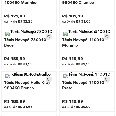
100460 Marinho
990460 Chumbo
R$
129
,
00
R$
189
,
99
ou
4
x de
R$
32
,
25
ou
6
x de
R$
31
,
66
Tênis Novopé 730010
Tênis Novopé 110010
Bege
Marinho
R$
159
,
99
R$
119
,
99
ou
5
x de
R$
31
,
99
ou
3
x de
R$
39
,
99
Tênis Novopé Hello Kitty
Tênis Novopé 110010
980460 Branco
Preto
R$
189
,
99
R$
119
,
99
ou
6
x de
R$
31
,
66
ou
3
x de
R$
39
,
99