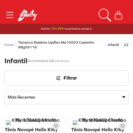
Ganhe
10% OFF
na primeira compra.
Tamanco Rasteira Usaflex Ma10003 Castanho
Infantil
22
98g59116
Infantil
68
produtos
Filtrar
Mais Recentes
Tênis Novopé Hello Kitty
Tênis Novopé Hello Kitty