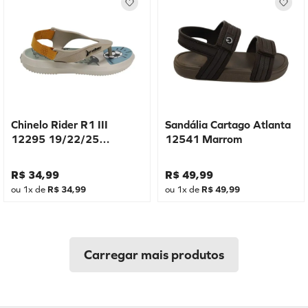
Chinelo Rider R1 III
Sandália Cartago Atlanta
12295 19/22/25
12541 Marrom
Bege/Verde
R$
34
,
99
R$
49
,
99
ou
1
x de
R$
34
,
99
ou
1
x de
R$
49
,
99