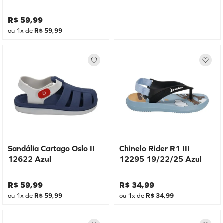
R$
59
,
99
ou
1
x de
R$
59
,
99
Sandália Cartago Oslo II
Chinelo Rider R1 III
12622 Azul
12295 19/22/25 Azul
R$
59
,
99
R$
34
,
99
ou
1
x de
R$
59
,
99
ou
1
x de
R$
34
,
99