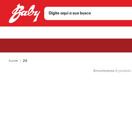
Digite aqui a sua busca
TERMOS MAIS BUSCADOS
1
º
tenis
2
º
sandália
3
º
bota
25
4
º
olympikus
0
produto
5
º
scarpin
6
º
modare
7
º
chuteira
8
º
mizuno
9
º
via marte
10
º
salto