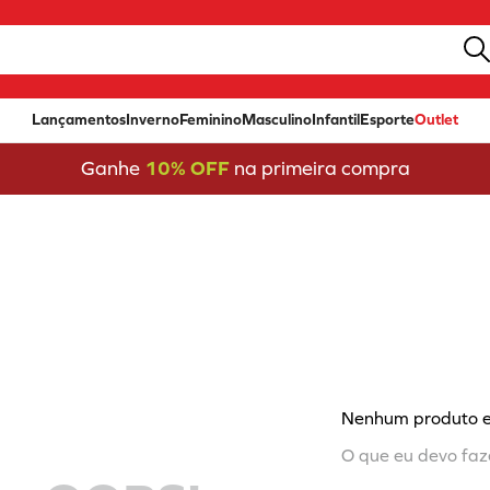
Lançamentos
Inverno
Feminino
Masculino
Infantil
Esporte
Outlet
Ganhe
10% OFF
na primeira compra
Nenhum produto 
O que eu devo faz