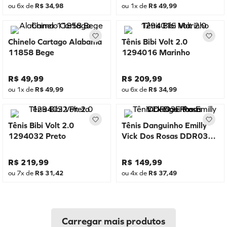
ou
6
x de
R$
34
,
98
ou
1
x de
R$
49
,
99
Chinelo Cartago Alabama
Tênis Bibi Volt 2.0
11858 Bege
1294016 Marinho
R$
49
,
99
R$
209
,
99
ou
1
x de
R$
49
,
99
ou
6
x de
R$
34
,
99
Tênis Bibi Volt 2.0
Tênis Danguinho Emilly
1294032 Preto
Vick Dos Rosas DDR03E
Rosa
R$
219
,
99
R$
149
,
99
ou
7
x de
R$
31
,
42
ou
4
x de
R$
37
,
49