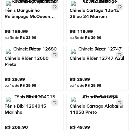
Tênis Danguinho
Chinelo Cartago 12542
Relâmpago McQueen
28 ao 34 Marrom
DCA05DY Vermelho
R$
169
,
99
R$
119
,
99
ou
5
x de
R$
33
,
99
ou
3
x de
R$
39
,
99
Chinelo Rider 12680
Chinelo Rider 12747 Azul
Preto
R$
29
,
99
R$
29
,
99
ou
1
x de
R$
29
,
99
ou
1
x de
R$
29
,
99
Tênis Bibi 1294015
Chinelo Cartago Alabama
Marinho
11858 Preto
R$
209
,
90
R$
49
,
99