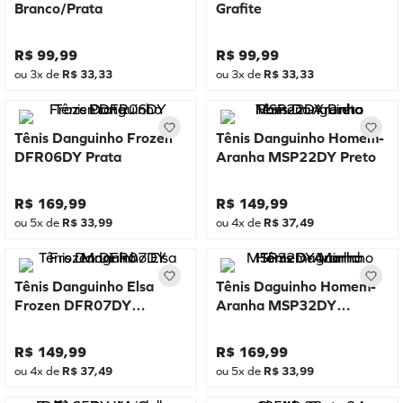
Branco/Prata
Grafite
R$
99
,
99
R$
99
,
99
ou
3
x de
R$
33
,
33
ou
3
x de
R$
33
,
33
Tênis Danguinho Frozen
Tênis Danguinho Homem-
DFR06DY Prata
Aranha MSP22DY Preto
R$
169
,
99
R$
149
,
99
ou
5
x de
R$
33
,
99
ou
4
x de
R$
37
,
49
Tênis Danguinho Elsa
Tênis Daguinho Homem-
Frozen DFR07DY
Aranha MSP32DY
Marinho
Marinho
R$
149
,
99
R$
169
,
99
ou
4
x de
R$
37
,
49
ou
5
x de
R$
33
,
99